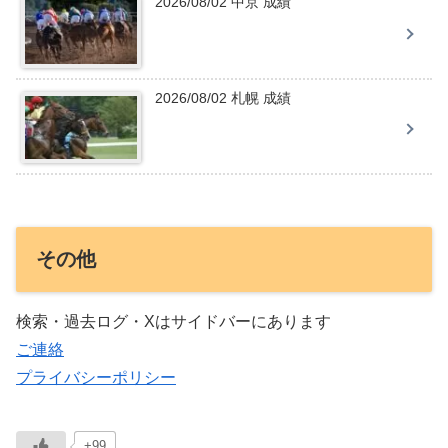
2026/08/02 中京 成績
2026/08/02 札幌 成績
その他
検索・過去ログ・Xはサイドバーにあります
ご連絡
プライバシーポリシー
+99