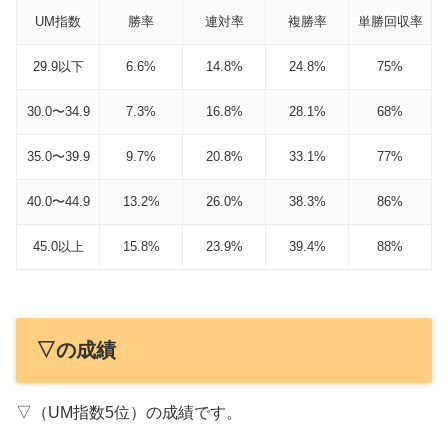
UM指数
勝率
連対率
複勝率
単勝回収率
29.9以下
6.6%
14.8%
24.8%
75%
30.0〜34.9
7.3%
16.8%
28.1%
68%
35.0〜39.9
9.7%
20.8%
33.1%
77%
40.0〜44.9
13.2%
26.0%
38.3%
86%
45.0以上
15.8%
23.9%
39.4%
88%
▽の成績
▽（UM指数5位）の成績です。