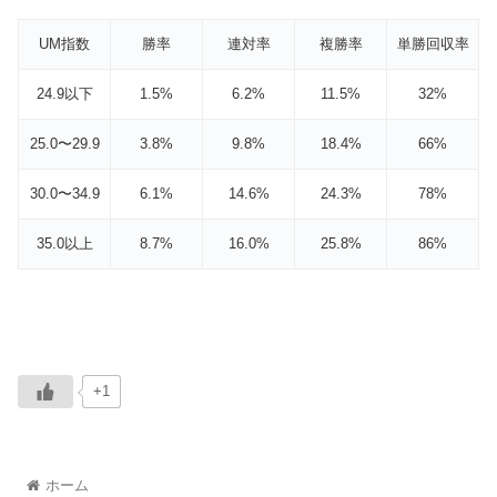
UM指数
勝率
連対率
複勝率
単勝回収率
24.9以下
1.5%
6.2%
11.5%
32%
25.0〜29.9
3.8%
9.8%
18.4%
66%
30.0〜34.9
6.1%
14.6%
24.3%
78%
35.0以上
8.7%
16.0%
25.8%
86%
+1
ホーム