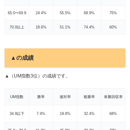
65.0〜69.9
24.4%
55.5%
68.9%
75%
70.0以上
18.6%
51.1%
74.4%
60%
▲の成績
▲（UM指数3位）の成績です。
UM指数
勝率
連対率
複勝率
単勝回収率
34.9以下
7.4%
19.8%
32.4%
68%