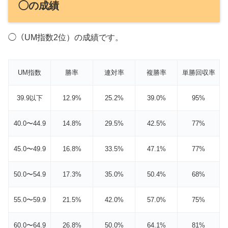
◯の成績
◯（UM指数2位）の成績です。
UM指数
勝率
連対率
複勝率
単勝回収率
39.9以下
12.9%
25.2%
39.0%
95%
40.0〜44.9
14.8%
29.5%
42.5%
77%
45.0〜49.9
16.8%
33.5%
47.1%
77%
50.0〜54.9
17.3%
35.0%
50.4%
68%
55.0〜59.9
21.5%
42.0%
57.0%
75%
60.0〜64.9
26.8%
50.0%
64.1%
81%