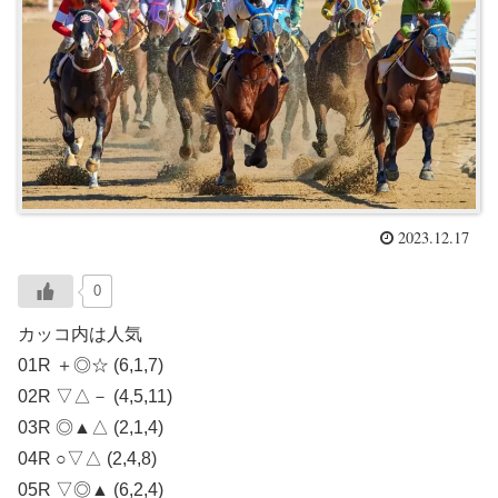
2023.12.17
0
カッコ内は人気
01R ＋◎☆ (6,1,7)
02R ▽△－ (4,5,11)
03R ◎▲△ (2,1,4)
04R ○▽△ (2,4,8)
05R ▽◎▲ (6,2,4)