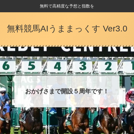
無料で高精度な予想と指数を
無料競馬AIうままっくす Ver3.0
おかげさまで開設５周年です！