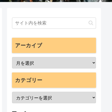
アーカイブ
カテゴリー