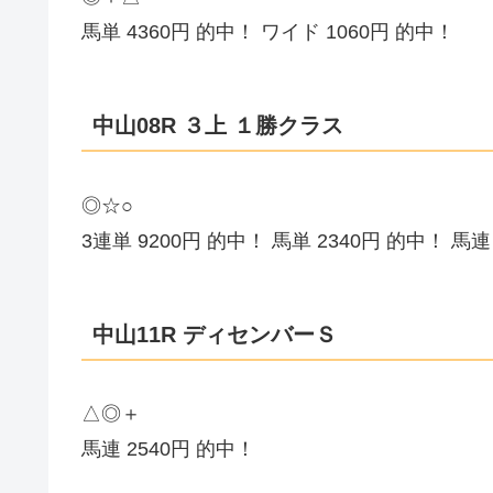
馬単 4360円 的中！ ワイド 1060円 的中！
中山08R ３上 １勝クラス
◎☆○
3連単 9200円 的中！ 馬単 2340円 的中！ 馬連
中山11R ディセンバーＳ
△◎＋
馬連 2540円 的中！