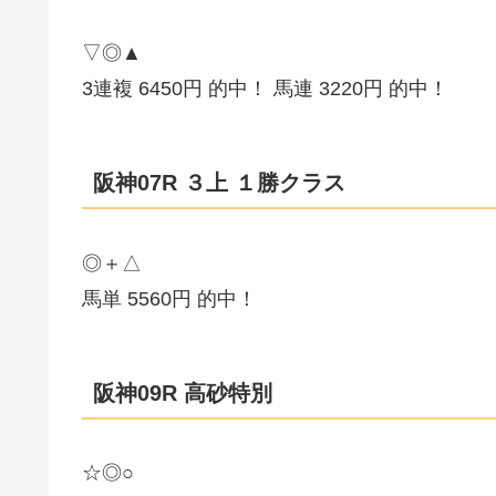
▽◎▲
3連複 6450円 的中！ 馬連 3220円 的中！
阪神07R ３上 １勝クラス
◎＋△
馬単 5560円 的中！
阪神09R 高砂特別
☆◎○