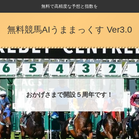
無料で高精度な予想と指数を
無料競馬AIうままっくす Ver3.0
おかげさまで開設５周年です！