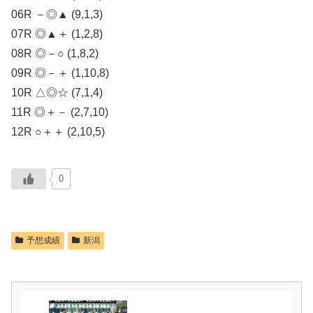
06R －◎▲ (9,1,3)
07R ◎▲＋ (1,2,8)
08R ◎－○ (1,8,2)
09R ◎－＋ (1,10,8)
10R △◎☆ (7,1,4)
11R ◎＋－ (2,7,10)
12R ○＋＋ (2,10,5)
0
予想成績
新潟