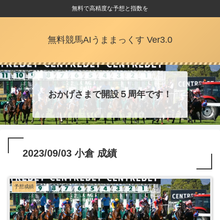
無料で高精度な予想と指数を
無料競馬AIうままっくす Ver3.0
おかげさまで開設５周年です！
2023/09/03 小倉 成績
予想成績