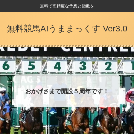
無料で高精度な予想と指数を
無料競馬AIうままっくす Ver3.0
おかげさまで開設５周年です！