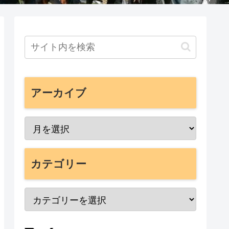
アーカイブ
カテゴリー