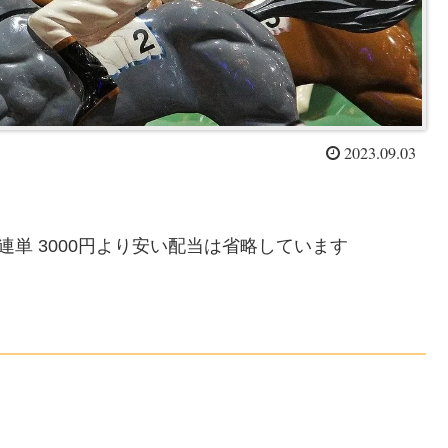
2023.09.03
円、3連単 3000円より安い配当は省略しています