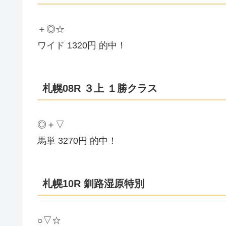
＋◎☆
ワイド 1320円 的中！
札幌08R ３上 １勝クラス
◎＋▽
馬単 3270円 的中！
札幌10R 釧路湿原特別
○▽☆