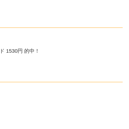
ド 1530円 的中！