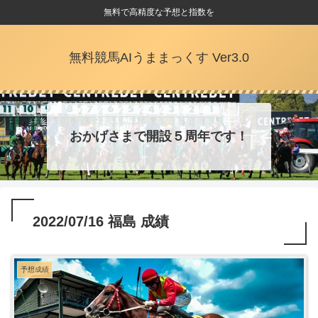
無料で高精度な予想と指数を
無料競馬AIうままっくす Ver3.0
おかげさまで開設５周年です！
2022/07/16 福島 成績
予想成績