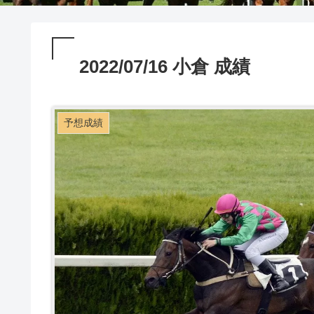
2022/07/16 小倉 成績
予想成績