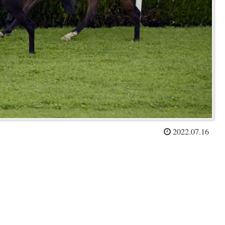
2022.07.16