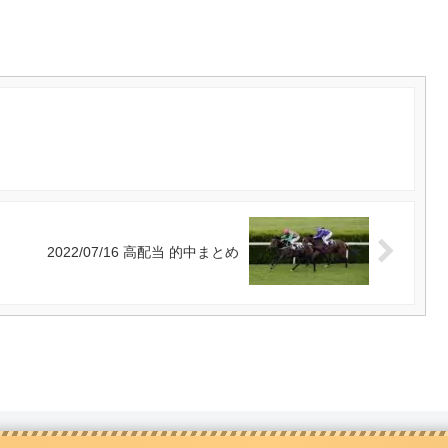
2022/07/16 高配当 的中まとめ