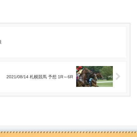
績
2021/08/14 札幌競馬 予想 1R～6R