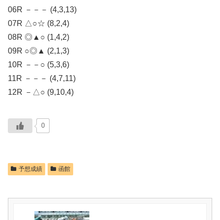
06R －－－ (4,3,13)
07R △○☆ (8,2,4)
08R ◎▲○ (1,4,2)
09R ○◎▲ (2,1,3)
10R －－○ (5,3,6)
11R －－－ (4,7,11)
12R －△○ (9,10,4)
0
予想成績
函館