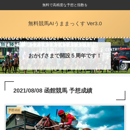
無料で高精度な予想と指数を
無料競馬AIうままっくす Ver3.0
おかげさまで開設５周年です！
2021/08/08 函館競馬 予想成績
予想成績