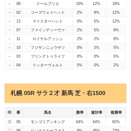
－
09
クールブリエ
10%
12%
18%
－
02
コーズウェイヘッド
2%
8%
12%
－
13
マイスターハント
0%
5%
12%
－
07
ファインディーヴァ
2%
5%
8%
－
11
ロイヤルアッシュ
2%
2%
8%
－
10
フジサンニュウサツ
0%
2%
5%
－
03
ブリングトゥライフ
0%
0%
5%
－
04
リッターヴォルト
0%
0%
2%
札幌 05R サラ２才 新馬 芝・右1500
印
番
馬名
勝率
連対率
複勝率
◎
05
モンゴリアンキング
64%
64%
82%
〇
08
リンクスルーファス
9%
45%
73%