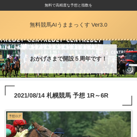
無料で高精度な予想と指数を
無料競馬AIうままっくす Ver3.0
おかげさまで開設５周年です！
2021/08/14 札幌競馬 予想 1R～6R
予想ログ