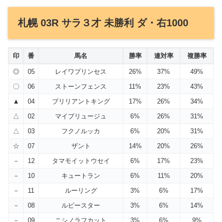
札幌 03R サラ３才 未勝利 ダ・右1000
印
番
馬名
勝率
連対率
複勝率
◎
05
レイワプリンセス
26%
37%
49%
〇
06
ストーンフェンス
11%
23%
43%
▲
04
ブリリアントキング
17%
26%
34%
△
02
マイブリュージュ
6%
26%
31%
△
03
フクノルッカ
6%
20%
31%
☆
07
ザント
14%
20%
26%
－
12
タマモイットウセイ
6%
17%
23%
－
10
キュートラン
6%
11%
20%
－
11
ルーリング
3%
6%
17%
－
08
ルビースター
3%
6%
14%
－
09
ニシノラフカット
3%
6%
9%