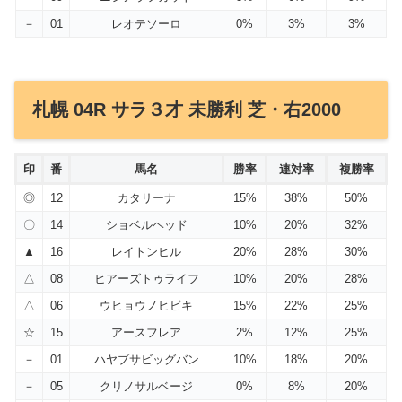
－
01
レオテソーロ
0%
3%
3%
札幌 04R サラ３才 未勝利 芝・右2000
印
番
馬名
勝率
連対率
複勝率
◎
12
カタリーナ
15%
38%
50%
〇
14
ショベルヘッド
10%
20%
32%
▲
16
レイトンヒル
20%
28%
30%
△
08
ヒアーズトゥライフ
10%
20%
28%
△
06
ウヒョウノヒビキ
15%
22%
25%
☆
15
アースフレア
2%
12%
25%
－
01
ハヤブサビッグバン
10%
18%
20%
－
05
クリノサルベージ
0%
8%
20%