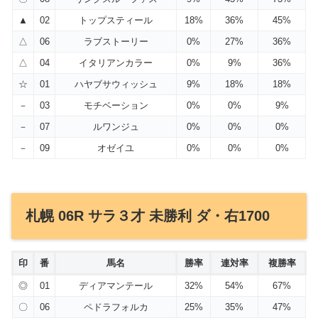
▲
02
トップスティール
18%
36%
45%
△
06
ラブストーリー
0%
27%
36%
△
04
イタリアンカラー
0%
9%
36%
☆
01
ハヤブサウィッシュ
9%
18%
18%
－
03
モチベーション
0%
0%
9%
－
07
ルワンジュ
0%
0%
0%
－
09
オゼイユ
0%
0%
0%
札幌 06R サラ３才 未勝利 ダ・右1700
印
番
馬名
勝率
連対率
複勝率
◎
01
ディアマンテール
32%
54%
67%
〇
06
ペドラフォルカ
25%
35%
47%