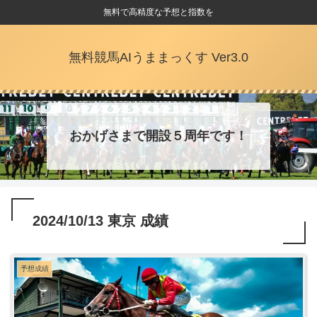
無料で高精度な予想と指数を
無料競馬AIうままっくす Ver3.0
おかげさまで開設５周年です！
2024/10/13 東京 成績
予想成績