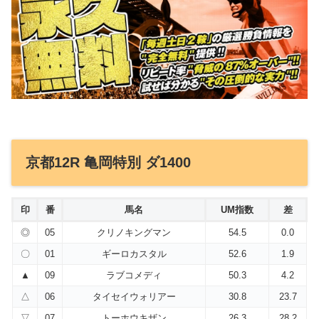
京都12R 亀岡特別 ダ1400
印
番
馬名
UM指数
差
◎
05
クリノキングマン
54.5
0.0
〇
01
ギーロカスタル
52.6
1.9
▲
09
ラブコメディ
50.3
4.2
△
06
タイセイウォリアー
30.8
23.7
▽
07
トーホウキザン
26.3
28.2