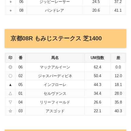
＋
06
ジッピーレーサー
24.5
37.2
＋
08
パンドレア
20.6
41.1
京都08R もみじステークス 芝1400
印
番
馬名
UM指数
差
◎
06
マックアルイーン
62.4
0.0
〇
02
ジャスパーディビネ
50.4
12.0
▲
05
インフローレ
44.3
18.1
△
01
セルヴァンス
34.4
28.0
▽
04
リリーフィールド
26.6
35.8
☆
03
アスゴッド
22.1
40.3