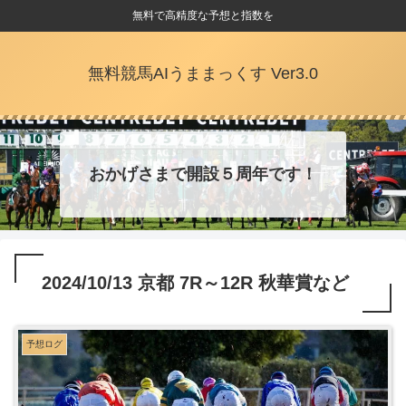
無料で高精度な予想と指数を
無料競馬AIうままっくす Ver3.0
おかげさまで開設５周年です！
2024/10/13 京都 7R～12R 秋華賞など
予想ログ