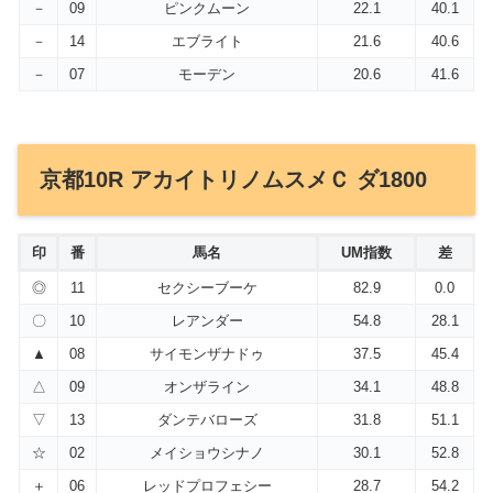
－
09
ピンクムーン
22.1
40.1
－
14
エブライト
21.6
40.6
－
07
モーデン
20.6
41.6
京都10R アカイトリノムスメＣ ダ1800
印
番
馬名
UM指数
差
◎
11
セクシーブーケ
82.9
0.0
〇
10
レアンダー
54.8
28.1
▲
08
サイモンザナドゥ
37.5
45.4
△
09
オンザライン
34.1
48.8
▽
13
ダンテバローズ
31.8
51.1
☆
02
メイショウシナノ
30.1
52.8
＋
06
レッドプロフェシー
28.7
54.2