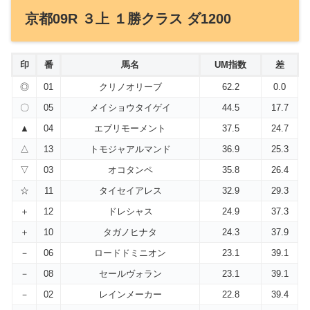
京都09R ３上 １勝クラス ダ1200
印
番
馬名
UM指数
差
◎
01
クリノオリーブ
62.2
0.0
〇
05
メイショウタイゲイ
44.5
17.7
▲
04
エブリモーメント
37.5
24.7
△
13
トモジャアルマンド
36.9
25.3
▽
03
オコタンペ
35.8
26.4
☆
11
タイセイアレス
32.9
29.3
＋
12
ドレシャス
24.9
37.3
＋
10
タガノヒナタ
24.3
37.9
－
06
ロードドミニオン
23.1
39.1
－
08
セールヴォラン
23.1
39.1
－
02
レインメーカー
22.8
39.4