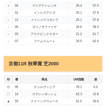
＋
04
マリアナトレンチ
25.4
57.5
－
01
インヒズアイズ
25.1
57.8
－
12
メイショウコガシラ
25.1
57.8
－
05
ヨリノサファイヤ
24.6
58.3
－
03
アスクビックスター
21.2
61.7
－
07
フームスムート
20.5
62.4
京都11R 秋華賞 芝2000
印
番
馬名
UM指数
差
◎
05
チェルヴィニア
78.1
0.0
〇
14
ステレンボッシュ
62.3
15.8
▲
03
クイーンズウォーク
51.5
26.6