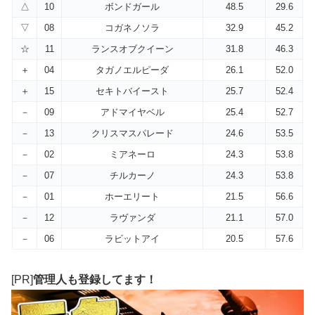
△
10
ボンドガール
48.5
29.6
▽
08
コガネノソラ
32.9
45.2
☆
11
ランスオブクイーン
31.8
46.3
＋
04
タガノエルピーダ
26.1
52.0
＋
15
セキトバイースト
25.7
52.4
－
09
アドマイヤベル
25.4
52.7
－
13
クリスマスパレード
24.6
53.5
－
02
ミアネーロ
24.3
53.8
－
07
チルカーノ
24.3
53.8
－
01
ホーエリート
21.5
56.6
－
12
ラヴァンダ
21.1
57.0
－
06
ラビットアイ
20.5
57.6
[PR]
管理人も登録してます！