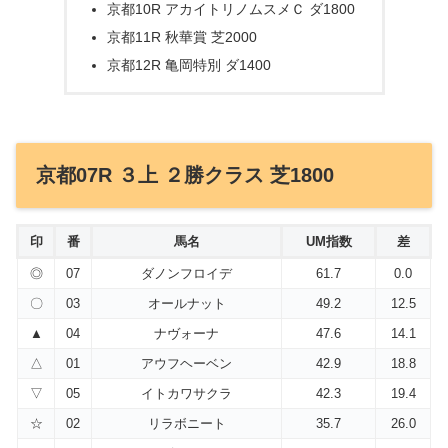
京都10R アカイトリノムスメＣ ダ1800
京都11R 秋華賞 芝2000
京都12R 亀岡特別 ダ1400
京都07R ３上 ２勝クラス 芝1800
印
番
馬名
UM指数
差
◎
07
ダノンフロイデ
61.7
0.0
〇
03
オールナット
49.2
12.5
▲
04
ナヴォーナ
47.6
14.1
△
01
アウフヘーベン
42.9
18.8
▽
05
イトカワサクラ
42.3
19.4
☆
02
リラボニート
35.7
26.0