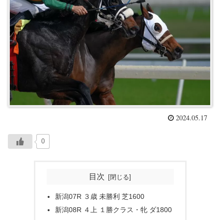
2024.05.17
0
目次
新潟07R ３歳 未勝利 芝1600
新潟08R ４上 １勝クラス・牝 ダ1800