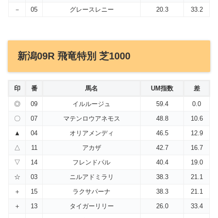
－
05
グレースレニー
20.3
33.2
新潟09R 飛竜特別 芝1000
印
番
馬名
UM指数
差
◎
09
イルルージュ
59.4
0.0
〇
07
マテンロウアネモス
48.8
10.6
▲
04
オリアメンディ
46.5
12.9
△
11
アカザ
42.7
16.7
▽
14
フレンドパル
40.4
19.0
☆
03
ニルアドミラリ
38.3
21.1
＋
15
ラクサパーナ
38.3
21.1
＋
13
タイガーリリー
26.0
33.4