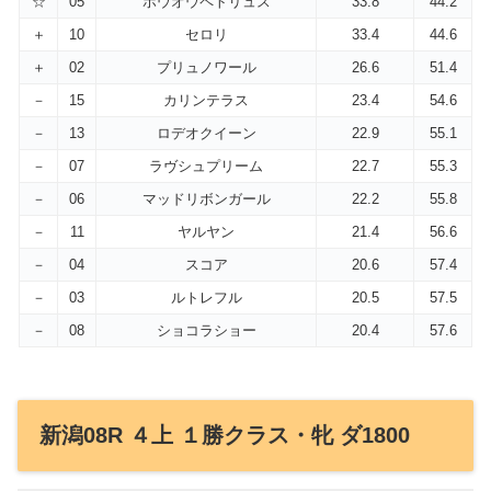
☆
05
ホウオウペトリュス
33.8
44.2
＋
10
セロリ
33.4
44.6
＋
02
プリュノワール
26.6
51.4
－
15
カリンテラス
23.4
54.6
－
13
ロデオクイーン
22.9
55.1
－
07
ラヴシュプリーム
22.7
55.3
－
06
マッドリボンガール
22.2
55.8
－
11
ヤルヤン
21.4
56.6
－
04
スコア
20.6
57.4
－
03
ルトレフル
20.5
57.5
－
08
ショコラショー
20.4
57.6
新潟08R ４上 １勝クラス・牝 ダ1800