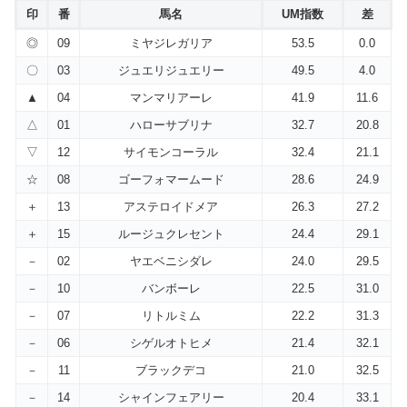
印
番
馬名
UM指数
差
◎
09
ミヤジレガリア
53.5
0.0
〇
03
ジュエリジュエリー
49.5
4.0
▲
04
マンマリアーレ
41.9
11.6
△
01
ハローサブリナ
32.7
20.8
▽
12
サイモンコーラル
32.4
21.1
☆
08
ゴーフォマームード
28.6
24.9
＋
13
アステロイドメア
26.3
27.2
＋
15
ルージュクレセント
24.4
29.1
－
02
ヤエベニシダレ
24.0
29.5
－
10
バンボーレ
22.5
31.0
－
07
リトルミム
22.2
31.3
－
06
シゲルオトヒメ
21.4
32.1
－
11
ブラックデコ
21.0
32.5
－
14
シャインフェアリー
20.4
33.1