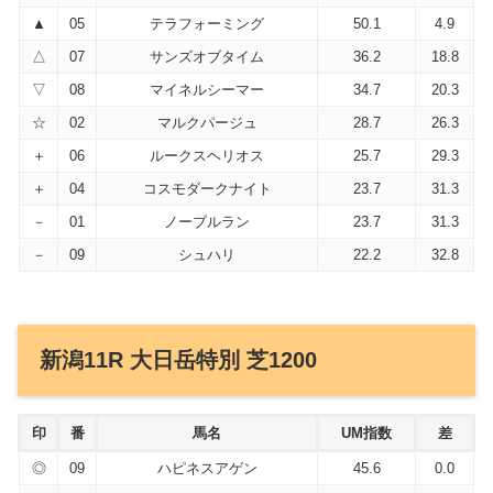
▲
05
テラフォーミング
50.1
4.9
△
07
サンズオブタイム
36.2
18.8
▽
08
マイネルシーマー
34.7
20.3
☆
02
マルクパージュ
28.7
26.3
＋
06
ルークスヘリオス
25.7
29.3
＋
04
コスモダークナイト
23.7
31.3
－
01
ノーブルラン
23.7
31.3
－
09
シュハリ
22.2
32.8
新潟11R 大日岳特別 芝1200
印
番
馬名
UM指数
差
◎
09
ハピネスアゲン
45.6
0.0