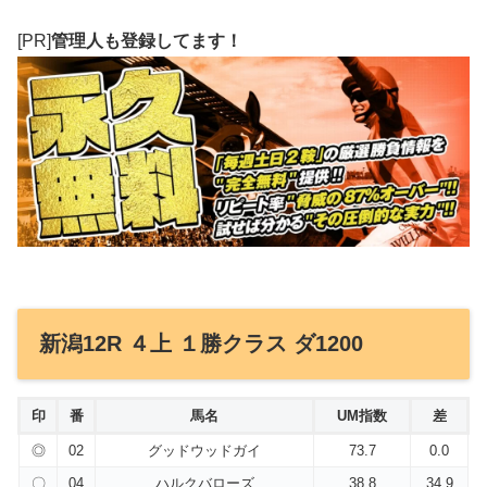
[PR]
管理人も登録してます！
新潟12R ４上 １勝クラス ダ1200
印
番
馬名
UM指数
差
◎
02
グッドウッドガイ
73.7
0.0
〇
04
ハルクバローズ
38.8
34.9