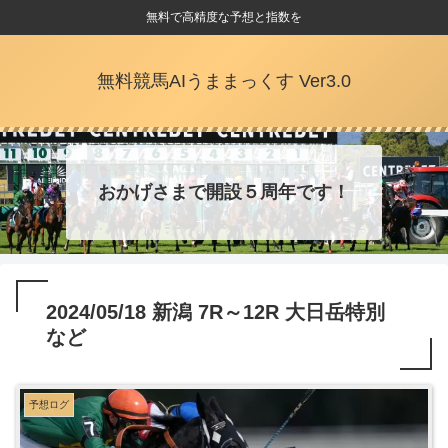
無料で高精度な予想と指数を
無料競馬AIうままっくす Ver3.0
おかげさまで開設５周年です！
2024/05/18 新潟 7R～12R 大日岳特別
など
予想ログ