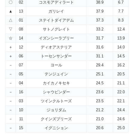
〇
02
コスモアディラート
38.9
6.7
▲
13
ガリレイ
37.9
7.7
△
01
ステイトダイアデム
37.3
8.3
▽
08
サトノグレイト
33.2
12.4
☆
14
イズンシーラブリー
31.7
13.9
＋
12
ディオアステリア
31.6
14.0
＋
06
トーセンサンダー
31.1
14.5
－
07
ヨール
29.4
16.2
－
05
テンジュイン
25.1
20.5
－
04
カイカノキセキ
24.5
21.1
－
16
シャウビンダー
23.6
22.0
－
03
ツインクルトーズ
23.5
22.1
－
10
ジョリダム
21.2
24.4
－
11
クインズプリーズ
21.0
24.6
－
15
イグニション
20.6
25.0