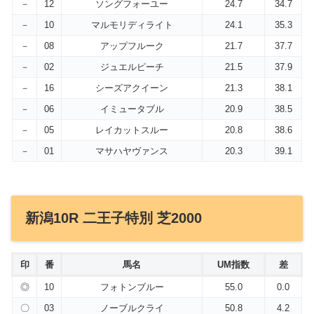
－
12
ソングフォーユー
24.7
34.7
－
10
マルモリディライト
24.1
35.3
－
08
アップフルーク
21.7
37.7
－
02
ジュエルピーチ
21.5
37.9
－
16
シーズアクイーン
21.3
38.1
－
06
イミュータブル
20.9
38.5
－
05
レイカットスルー
20.8
38.6
－
01
マサハヤヴァンス
20.3
39.1
新潟10R 二王子特別 芝2000
印
番
馬名
UM指数
差
◎
10
フォトンブルー
55.0
0.0
〇
03
ノーブルクライ
50.8
4.2