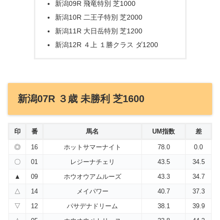
新潟09R 飛竜特別 芝1000
新潟10R 二王子特別 芝2000
新潟11R 大日岳特別 芝1200
新潟12R ４上 １勝クラス ダ1200
新潟07R ３歳 未勝利 芝1600
印
番
馬名
UM指数
差
◎
16
ホットサマーナイト
78.0
0.0
〇
01
レジーナチェリ
43.5
34.5
▲
09
ホウオウアムルーズ
43.3
34.7
△
14
メイパワー
40.7
37.3
▽
12
パサデナドリーム
38.1
39.9