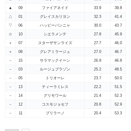
▲
09
ファイアネイド
33.9
39.8
△
01
グレイスカリヨン
32.3
41.4
▽
06
ハッピーパンニャ
30.0
43.7
☆
10
シエラメンテ
27.8
45.9
＋
07
スターザサンライズ
27.7
46.0
＋
08
グレアミラージュ
27.0
46.7
－
15
サラマックイーン
26.9
46.8
－
03
ルージュブラゾン
25.2
48.5
－
05
トリオーレ
23.7
50.0
－
13
ティーラミレス
22.2
51.5
－
14
グリモワール
21.4
52.3
－
12
コスモジョセフ
20.8
52.9
－
11
ブリラーノ
20.4
53.3