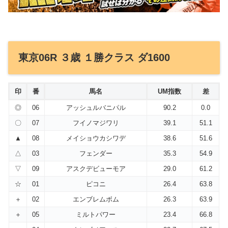
東京06R ３歳 １勝クラス ダ1600
印
番
馬名
UM指数
差
◎
06
アッシュルバニパル
90.2
0.0
〇
07
フイノマジワリ
39.1
51.1
▲
08
メイショウカシワデ
38.6
51.6
△
03
フェンダー
35.3
54.9
▽
09
アスクデビューモア
29.0
61.2
☆
01
ピコニ
26.4
63.8
＋
02
エンブレムボム
26.3
63.9
＋
05
ミルトパワー
23.4
66.8