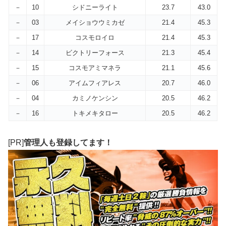
－
10
シドニーライト
23.7
43.0
－
03
メイショウウミカゼ
21.4
45.3
－
17
コスモロイロ
21.4
45.3
－
14
ビクトリーフォース
21.3
45.4
－
15
コスモアミマネラ
21.1
45.6
－
06
アイムフィアレス
20.7
46.0
－
04
カミノケンシン
20.5
46.2
－
16
トキメキタロー
20.5
46.2
[PR]
管理人も登録してます！