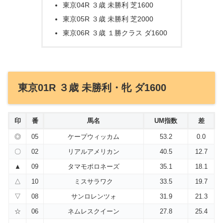
東京04R ３歳 未勝利 芝1600
東京05R ３歳 未勝利 芝2000
東京06R ３歳 １勝クラス ダ1600
東京01R ３歳 未勝利・牝 ダ1600
印
番
馬名
UM指数
差
◎
05
ケープウィッカム
53.2
0.0
〇
02
リアルアメリカン
40.5
12.7
▲
09
タマモポロネーズ
35.1
18.1
△
10
ミスサラワク
33.5
19.7
▽
08
サンロレンツォ
31.9
21.3
☆
06
ネムレスクイーン
27.8
25.4