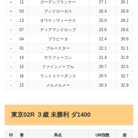
＋
11
ガーデンプランナー
27.1
26.1
＋
03
アンドローゼス
26.4
26.8
－
13
オウケンヴィーナス
25.0
28.2
－
07
ディアマンドロップ
23.6
29.6
－
04
プラビータ
22.4
30.8
－
01
ブルースター
22.1
31.1
－
14
サラフォーコン
21.4
31.8
－
15
ファインノーブル
20.7
32.5
－
16
ラントゥリーダンス
20.5
32.7
－
12
メルメルメー
20.3
32.9
東京02R ３歳 未勝利 ダ1400
印
番
馬名
UM指数
差