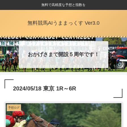
無料で高精度な予想と指数を
無料競馬AIうままっくす Ver3.0
おかげさまで開設５周年です！
2024/05/18 東京 1R～6R
予想ログ