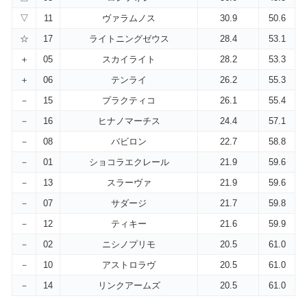
▽
11
ヴァラムノス
30.9
50.6
☆
17
ライトニングゼウス
28.4
53.1
＋
05
スカイライト
28.2
53.3
＋
06
テンライ
26.2
55.3
－
15
プラクティコ
26.1
55.4
－
16
ヒナノマーチス
24.4
57.1
－
08
バビロン
22.7
58.8
－
01
ショコラエクレール
21.9
59.6
－
13
スラーヴァ
21.9
59.6
－
07
サダージ
21.7
59.8
－
12
ティキー
21.6
59.9
－
02
ニシノプリモ
20.5
61.0
－
10
アストロラヴ
20.5
61.0
－
14
リンクアームズ
20.5
61.0