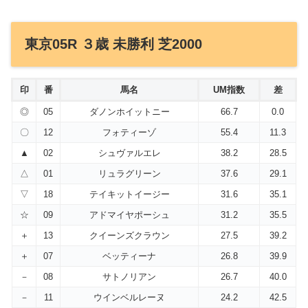
東京05R ３歳 未勝利 芝2000
印
番
馬名
UM指数
差
◎
05
ダノンホイットニー
66.7
0.0
〇
12
フォティーゾ
55.4
11.3
▲
02
シュヴァルエレ
38.2
28.5
△
01
リュラグリーン
37.6
29.1
▽
18
テイキットイージー
31.6
35.1
☆
09
アドマイヤポーシュ
31.2
35.5
＋
13
クイーンズクラウン
27.5
39.2
＋
07
ベッティーナ
26.8
39.9
－
08
サトノリアン
26.7
40.0
－
11
ウインベルレーヌ
24.2
42.5