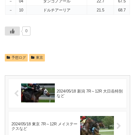
－
04
タンゴノアール
22.7
67.5
－
10
ドルチアーリア
21.5
68.7
0
予想ログ
東京
2024/05/18 新潟 7R～12R 大日岳特別
など
2024/05/18 東京 7R～12R メイステー
クスなど