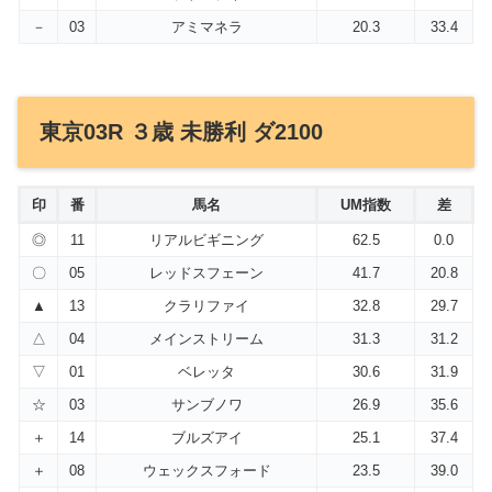
－
03
アミマネラ
20.3
33.4
東京03R ３歳 未勝利 ダ2100
印
番
馬名
UM指数
差
◎
11
リアルビギニング
62.5
0.0
〇
05
レッドスフェーン
41.7
20.8
▲
13
クラリファイ
32.8
29.7
△
04
メインストリーム
31.3
31.2
▽
01
ベレッタ
30.6
31.9
☆
03
サンブノワ
26.9
35.6
＋
14
ブルズアイ
25.1
37.4
＋
08
ウェックスフォード
23.5
39.0