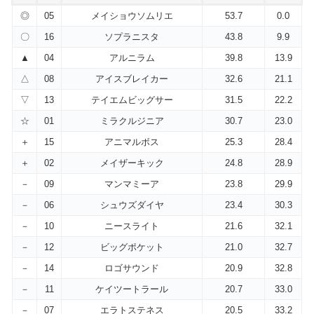
◎
05
メイショウソムリエ
53.7
0.0
〇
16
ソプラニスタ
43.8
9.9
▲
04
アルニラム
39.8
13.9
△
08
アイスブレイカー
32.6
21.1
▽
13
テイエムビッグサー
31.5
22.2
☆
01
ミラクルジニア
30.7
23.0
＋
15
アニマルボス
25.3
28.4
＋
02
メイザーキック
24.8
28.9
－
09
マンマミーア
23.8
29.9
－
06
シュウズダイヤ
23.4
30.3
－
10
ニースライト
21.6
32.1
－
12
ビッグポケット
21.0
32.7
－
14
ロゴサウンド
20.9
32.8
－
11
ケイツートラール
20.7
33.0
－
07
エラトステネス
20.5
33.2