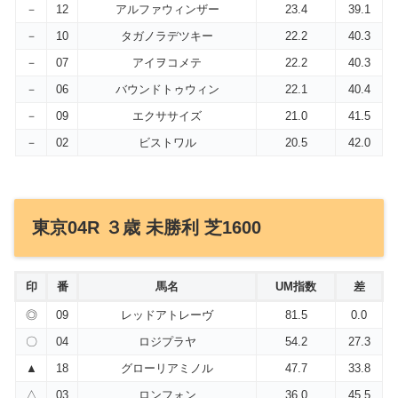
－
12
アルファウィンザー
23.4
39.1
－
10
タガノラデツキー
22.2
40.3
－
07
アイヲコメテ
22.2
40.3
－
06
バウンドトゥウィン
22.1
40.4
－
09
エクササイズ
21.0
41.5
－
02
ビストワル
20.5
42.0
東京04R ３歳 未勝利 芝1600
印
番
馬名
UM指数
差
◎
09
レッドアトレーヴ
81.5
0.0
〇
04
ロジプラヤ
54.2
27.3
▲
18
グローリアミノル
47.7
33.8
△
03
ロンフォン
36.0
45.5