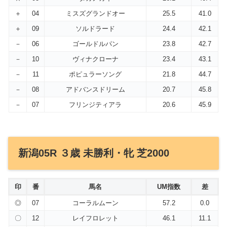
＋
04
ミスズグランドオー
25.5
41.0
＋
09
ソルドラード
24.4
42.1
－
06
ゴールドルパン
23.8
42.7
－
10
ヴィナクローナ
23.4
43.1
－
11
ポピュラーソング
21.8
44.7
－
08
アドバンスドリーム
20.7
45.8
－
07
フリンジティアラ
20.6
45.9
新潟05R ３歳 未勝利・牝 芝2000
印
番
馬名
UM指数
差
◎
07
コーラルムーン
57.2
0.0
〇
12
レイフロレット
46.1
11.1