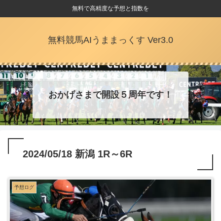
無料で高精度な予想と指数を
無料競馬AIうままっくす Ver3.0
おかげさまで開設５周年です！
2024/05/18 新潟 1R～6R
予想ログ