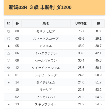
新潟03R ３歳 未勝利 ダ1200
印
番
馬名
UM指数
差
◎
09
モリノセピア
75.7
0.0
〇
03
スマートスコープ
46.6
29.1
▲
05
ミスエル
45.0
30.7
△
06
ミハタタテナシ
33.6
42.1
▽
08
セールヴォラン
30.4
45.3
☆
12
タイセイマーシャル
25.6
50.1
＋
01
シャビーシック
24.8
50.9
＋
14
ダイチジェム
24.0
51.7
－
10
リナリア
22.5
53.2
－
02
ビルカバンバ
21.2
54.5
－
13
スキップライト
21.2
54.5