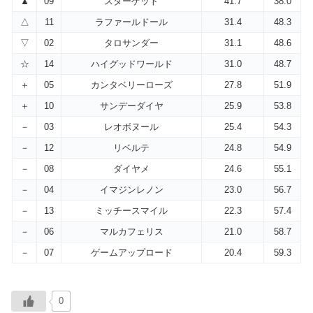
▲
09
スターゲット
41.7
38.0
△
11
ラファールドール
31.4
48.3
▽
02
タロサンダー
31.1
48.6
☆
14
ハイグッドワールド
31.0
48.7
＋
05
カンタベリーローズ
27.8
51.9
＋
10
サンデーダイヤ
25.9
53.8
－
03
レオボヌール
25.4
54.3
－
12
リベルテ
24.8
54.9
－
08
ダイヤメ
24.6
55.1
－
04
イマジンレノン
23.0
56.7
－
13
ミッチースマイル
22.3
57.4
－
06
マルカフェリス
21.0
58.7
－
07
ゲームアップロード
20.4
59.3
0