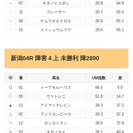
－
07
キタノヒコボシ
20.8
54.9
－
11
ブレーザー
20.7
55.0
－
04
ナムラオルトロス
20.6
55.1
－
15
メイショウムラゲ
20.6
55.1
新潟04R 障害４上 未勝利 障2890
印
番
馬名
UM指数
差
◎
01
トーアモルペウス
66.5
0.0
〇
05
ヴァトレニ
51.8
14.7
▲
13
アドマイヤレビン
29.3
37.2
△
02
アメリカンピース
29.3
37.2
▽
12
ゼンカイテン
28.6
37.9
☆
03
タガノカイ
26.1
40.4