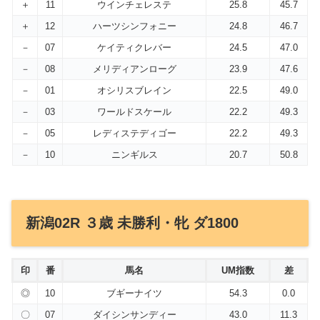
＋
11
ウインチェレステ
25.8
45.7
＋
12
ハーツシンフォニー
24.8
46.7
－
07
ケイティクレバー
24.5
47.0
－
08
メリディアンローグ
23.9
47.6
－
01
オシリスブレイン
22.5
49.0
－
03
ワールドスケール
22.2
49.3
－
05
レディステディゴー
22.2
49.3
－
10
ニンギルス
20.7
50.8
新潟02R ３歳 未勝利・牝 ダ1800
印
番
馬名
UM指数
差
◎
10
ブギーナイツ
54.3
0.0
〇
07
ダイシンサンディー
43.0
11.3