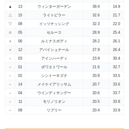
▲
13
ウィンターガーデン
39.4
14.9
△
15
ライトピラー
32.6
21.7
▽
08
イッツナッシング
32.3
22.0
☆
05
セルース
28.9
25.4
＋
06
ルミナスボディ
28.2
26.1
＋
12
アパイシュナール
27.9
26.4
－
03
アインハーディ
23.9
30.4
－
01
ボワエトワール
21.6
32.7
－
02
シントーキズナ
20.8
33.5
－
14
メイケイアリッサム
20.7
33.6
－
04
ウインディサンデー
20.6
33.7
－
11
モリノリオン
20.5
33.8
－
09
リプリー
20.4
33.9