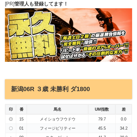
[PR]
管理人も登録してます！
新潟06R ３歳 未勝利 ダ1800
印
番
馬名
UM指数
差
◎
15
メイショウフウドウ
79.7
0.0
〇
01
フィージビリティー
45.5
34.2