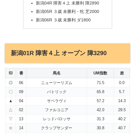
新潟04R 障害４上 未勝利 障2890
新潟05R ３歳 未勝利・牝 芝2000
新潟06R ３歳 未勝利 ダ1800
新潟01R 障害４上 オープン 障3290
印
番
馬名
UM指数
差
◎
06
ニューツーリズム
71.5
0.0
〇
09
パトリック
65.8
5.7
▲
04
サペラヴィ
57.2
14.3
△
02
ファルコニア
42.0
29.5
▽
13
レッドバロッサ
31.3
40.2
☆
14
クラップサンダー
30.8
40.7