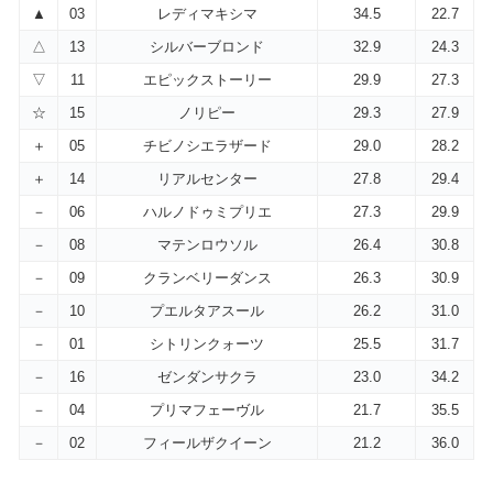
▲
03
レディマキシマ
34.5
22.7
△
13
シルバーブロンド
32.9
24.3
▽
11
エピックストーリー
29.9
27.3
☆
15
ノリピー
29.3
27.9
＋
05
チビノシエラザード
29.0
28.2
＋
14
リアルセンター
27.8
29.4
－
06
ハルノドゥミプリエ
27.3
29.9
－
08
マテンロウソル
26.4
30.8
－
09
クランベリーダンス
26.3
30.9
－
10
プエルタアスール
26.2
31.0
－
01
シトリンクォーツ
25.5
31.7
－
16
ゼンダンサクラ
23.0
34.2
－
04
プリマフェーヴル
21.7
35.5
－
02
フィールザクイーン
21.2
36.0