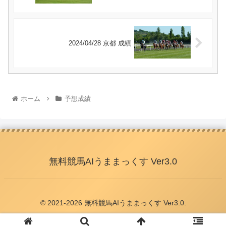
2024/04/28 京都 成績
ホーム
予想成績
無料競馬AIうままっくす Ver3.0
© 2021-2026 無料競馬AIうままっくす Ver3.0.