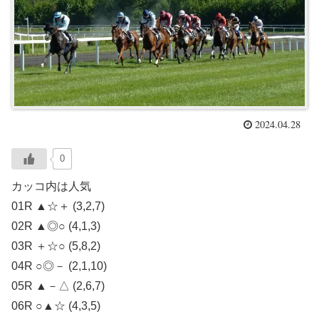
2024.04.28
0
カッコ内は人気
01R ▲☆＋ (3,2,7)
02R ▲◎○ (4,1,3)
03R ＋☆○ (5,8,2)
04R ○◎－ (2,1,10)
05R ▲－△ (2,6,7)
06R ○▲☆ (4,3,5)