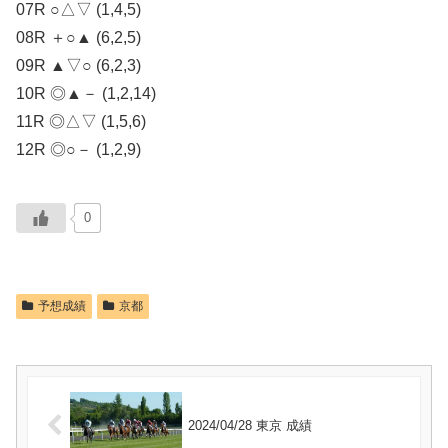
07R ○△▽ (1,4,5)
08R ＋○▲ (6,2,5)
09R ▲▽○ (6,2,3)
10R ◎▲－ (1,2,14)
11R ◎△▽ (1,5,6)
12R ◎○－ (1,2,9)
0
予想成績
京都
2024/04/28 東京 成績