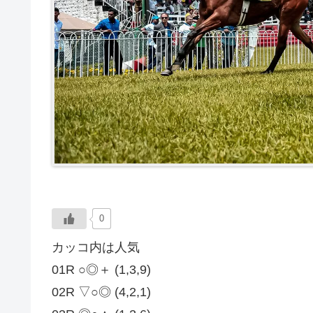
0
カッコ内は人気
01R ○◎＋ (1,3,9)
02R ▽○◎ (4,2,1)