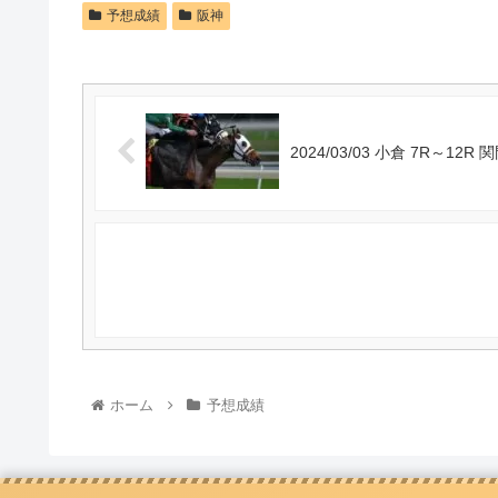
予想成績
阪神
2024/03/03 小倉 7R～1
ホーム
予想成績