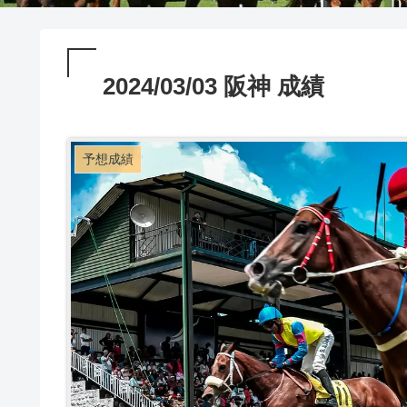
2024/03/03 阪神 成績
予想成績