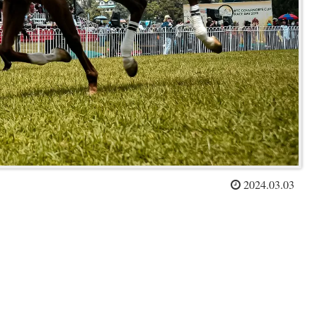
2024.03.03