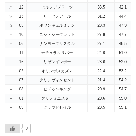
△
12
ヒルノデプラーツ
33.5
42.1
▽
13
リーゼノアール
31.2
44.4
☆
05
ポワンキュルミナン
28.3
47.3
＋
10
ニシノシークレット
27.9
47.7
＋
06
ナンヨークリスタル
27.1
48.5
－
11
ナチュラルリバー
24.6
51.0
－
15
リゼレインボー
23.6
52.0
－
02
オリンポスカズマ
22.4
53.2
－
07
クリノヴィンセント
21.4
54.2
－
08
ヒドゥンキング
20.9
54.7
－
01
クリノミニスター
20.6
55.0
－
03
クラウドセイル
20.5
55.1
0