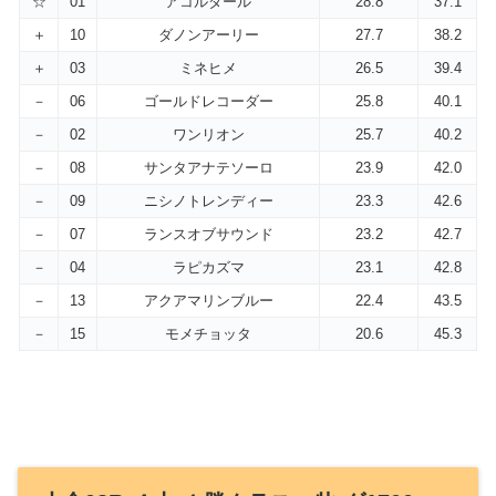
☆
01
アコルダール
28.8
37.1
＋
10
ダノンアーリー
27.7
38.2
＋
03
ミネヒメ
26.5
39.4
－
06
ゴールドレコーダー
25.8
40.1
－
02
ワンリオン
25.7
40.2
－
08
サンタアナテソーロ
23.9
42.0
－
09
ニシノトレンディー
23.3
42.6
－
07
ランスオブサウンド
23.2
42.7
－
04
ラピカズマ
23.1
42.8
－
13
アクアマリンブルー
22.4
43.5
－
15
モメチョッタ
20.6
45.3