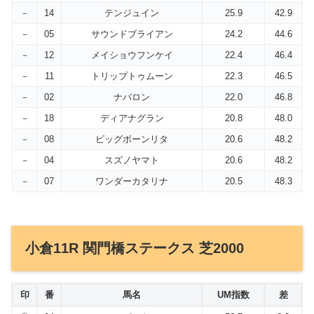
－
14
テンジュイン
25.9
42.9
－
05
サウンドブライアン
24.2
44.6
－
12
メイショウフンケイ
22.4
46.4
－
11
トリップトゥムーン
22.3
46.5
－
02
ナバロン
22.0
46.8
－
18
ディアナグラン
20.8
48.0
－
08
ビッグボーンリタ
20.6
48.2
－
04
スズノヤマト
20.6
48.2
－
07
ワンダーカタリナ
20.5
48.3
小倉11R 関門橋ステークス 芝2000
印
番
馬名
UM指数
差