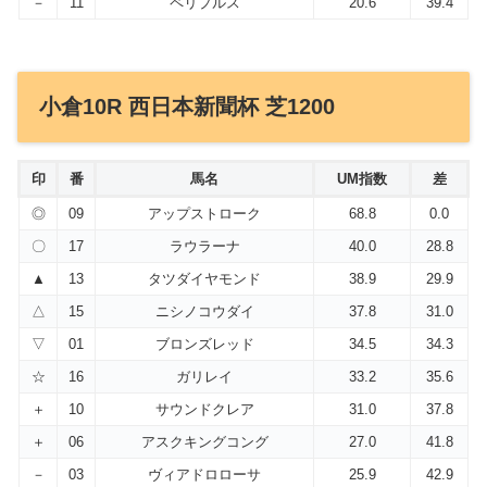
－
11
ペリプルス
20.6
39.4
小倉10R 西日本新聞杯 芝1200
印
番
馬名
UM指数
差
◎
09
アップストローク
68.8
0.0
〇
17
ラウラーナ
40.0
28.8
▲
13
タツダイヤモンド
38.9
29.9
△
15
ニシノコウダイ
37.8
31.0
▽
01
ブロンズレッド
34.5
34.3
☆
16
ガリレイ
33.2
35.6
＋
10
サウンドクレア
31.0
37.8
＋
06
アスクキングコング
27.0
41.8
－
03
ヴィアドロローサ
25.9
42.9