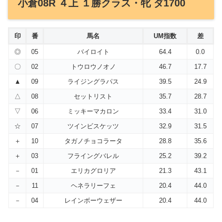
小倉08R ４上 １勝クラス・牝 ダ1700
印
番
馬名
UM指数
差
◎
05
バイロイト
64.4
0.0
〇
02
トウロウノオノ
46.7
17.7
▲
09
ライジングラパス
39.5
24.9
△
08
セットリスト
35.7
28.7
▽
06
ミッキーマカロン
33.4
31.0
☆
07
ツインビスケッツ
32.9
31.5
＋
10
タガノチョコラータ
28.8
35.6
＋
03
フライングバレル
25.2
39.2
－
01
エリカグロリア
21.3
43.1
－
11
ヘネラリーフェ
20.4
44.0
－
04
レインボーウェザー
20.4
44.0