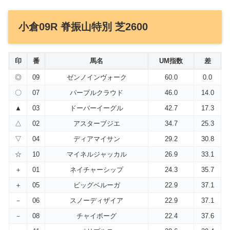
小倉09R 脊振山特別 芝2600
印
番
馬名
UM指数
差
◎
09
ゼンノインヴォーク
60.0
0.0
〇
07
パープルクラウド
46.0
14.0
▲
03
ドーバーイーグル
42.7
17.3
△
02
アスターブジエ
34.7
25.3
▽
04
ディアマイサン
29.2
30.8
☆
10
マイネルジャッカル
26.9
33.1
＋
01
ネイチャーシップ
24.3
35.7
＋
05
ビッグベルーガ
22.9
37.1
－
06
スノーディザイア
22.9
37.1
－
08
チャイボーグ
22.4
37.6