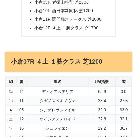
小倉09R 脊振山特別 芝2600
小倉10R 西日本新聞杯 芝1200
小倉11R 関門橋ステークス 芝2000
小倉12R ４上 １勝クラス ダ1700
小倉07R ４上 １勝クラス 芝1200
印
番
馬名
UM指数
差
◎
14
ディオアステリア
65.9
0.0
〇
11
タガノスペルノヴァ
38.4
27.5
▲
05
シンデレラスマイル
32.9
33.0
△
12
ウインアステロイド
32.8
33.1
▽
16
シュライエン
29.2
36.7