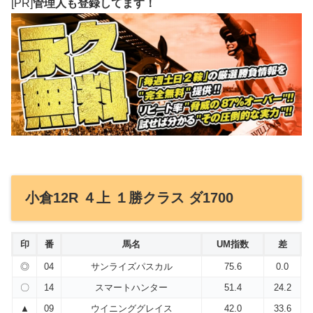
[PR]
管理人も登録してます！
小倉12R ４上 １勝クラス ダ1700
印
番
馬名
UM指数
差
◎
04
サンライズパスカル
75.6
0.0
〇
14
スマートハンター
51.4
24.2
▲
09
ウイニンググレイス
42.0
33.6