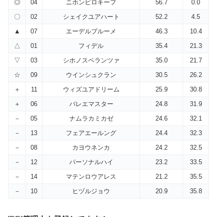
◎
04
ニホンピロキーフ
56.7
0.0
〇
02
シェイクユアハート
52.2
4.5
▲
07
エーデルブルーメ
46.3
10.4
△
01
フィデル
35.4
21.3
▽
03
シホノスペランツァ
35.0
21.7
☆
09
ウインシュクラン
30.5
26.2
＋
11
ウィズユアドリーム
25.9
30.8
＋
06
バレエマスター
24.8
31.9
－
05
ナムラカミカゼ
24.6
32.1
－
13
フェアエールング
24.4
32.3
－
08
カヨウネンカ
24.2
32.5
－
12
パーソナルハイ
23.2
33.5
－
14
マテンロウアレス
21.2
35.5
－
10
ヒヅルジョウ
20.9
35.8