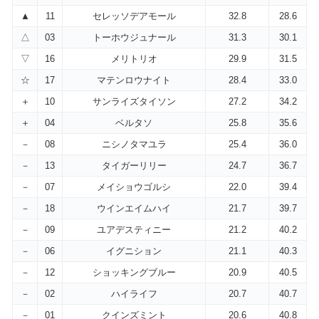
▲
11
セレッソデアモール
32.8
28.6
△
03
トーホウジュナール
31.3
30.1
▽
16
メリトリオ
29.9
31.5
☆
17
マテンロウナイト
28.4
33.0
＋
10
サンライズタイソン
27.2
34.2
＋
04
ベルタソ
25.8
35.6
－
08
ニシノタマユラ
25.4
36.0
－
13
タイガーリリー
24.7
36.7
－
07
メイショウゴルシ
22.0
39.4
－
18
ウインエイムハイ
21.7
39.7
－
09
ユアデスティニー
21.2
40.2
－
06
イグニション
21.1
40.3
－
12
ショッキングブルー
20.9
40.5
－
02
ハイライフ
20.7
40.7
－
01
クインズミント
20.6
40.8