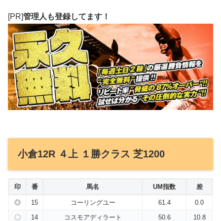
[PR]
管理人も登録してます！
小倉12R ４上 １勝クラス 芝1200
印
番
馬名
UM指数
差
◎
15
コーリングユー
61.4
0.0
〇
14
コスモアディラート
50.6
10.8