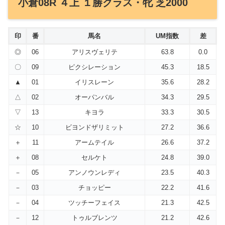
小倉08R ４上 １勝クラス・牝 芝2000
印
番
馬名
UM指数
差
◎
06
アリスヴェリテ
63.8
0.0
〇
09
ピクシレーション
45.3
18.5
▲
01
イリスレーン
35.6
28.2
△
02
オーパンバル
34.3
29.5
▽
13
キヨラ
33.3
30.5
☆
10
ビヨンドザリミット
27.2
36.6
＋
11
アームテイル
26.6
37.2
＋
08
セルケト
24.8
39.0
－
05
アンノウンレディ
23.5
40.3
－
03
チョッピー
22.2
41.6
－
04
ツッチーフェイス
21.3
42.5
－
12
トゥルブレンツ
21.2
42.6