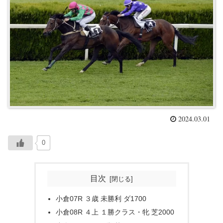
2024.03.01
0
目次
小倉07R ３歳 未勝利 ダ1700
小倉08R ４上 １勝クラス・牝 芝2000