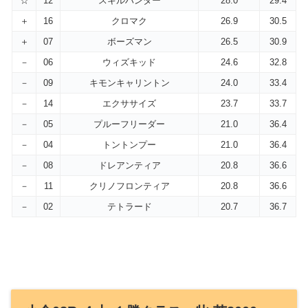
☆
12
スキルハンター
28.0
29.4
＋
16
クロマク
26.9
30.5
＋
07
ボーズマン
26.5
30.9
－
06
ウィズキッド
24.6
32.8
－
09
キモンキャリントン
24.0
33.4
－
14
エクササイズ
23.7
33.7
－
05
プルーフリーダー
21.0
36.4
－
04
トントンプー
21.0
36.4
－
08
ドレアンティア
20.8
36.6
－
11
クリノフロンティア
20.8
36.6
－
02
テトラード
20.7
36.7