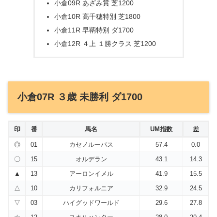
小倉09R あざみ賞 芝1200
小倉10R 高千穂特別 芝1800
小倉11R 早鞆特別 ダ1700
小倉12R ４上 １勝クラス 芝1200
小倉07R ３歳 未勝利 ダ1700
印
番
馬名
UM指数
差
◎
01
カセノルーパス
57.4
0.0
〇
15
オルデラン
43.1
14.3
▲
13
アーロンイメル
41.9
15.5
△
10
カリフォルニア
32.9
24.5
▽
03
ハイグッドワールド
29.6
27.8