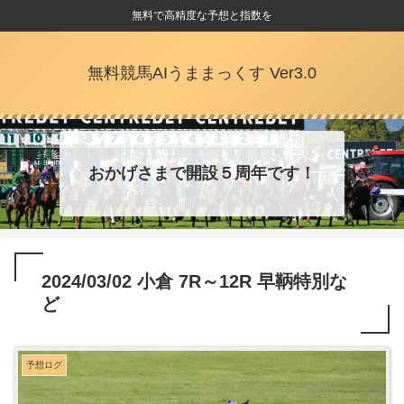
無料で高精度な予想と指数を
無料競馬AIうままっくす Ver3.0
おかげさまで開設５周年です！
2024/03/02 小倉 7R～12R 早鞆特別な
ど
予想ログ