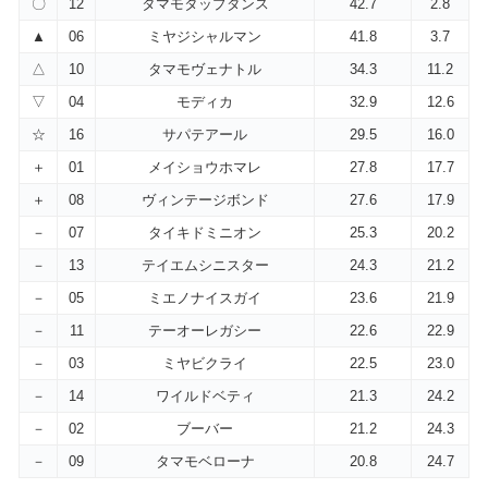
〇
12
タマモタップダンス
42.7
2.8
▲
06
ミヤジシャルマン
41.8
3.7
△
10
タマモヴェナトル
34.3
11.2
▽
04
モディカ
32.9
12.6
☆
16
サパテアール
29.5
16.0
＋
01
メイショウホマレ
27.8
17.7
＋
08
ヴィンテージボンド
27.6
17.9
－
07
タイキドミニオン
25.3
20.2
－
13
テイエムシニスター
24.3
21.2
－
05
ミエノナイスガイ
23.6
21.9
－
11
テーオーレガシー
22.6
22.9
－
03
ミヤビクライ
22.5
23.0
－
14
ワイルドベティ
21.3
24.2
－
02
ブーバー
21.2
24.3
－
09
タマモベローナ
20.8
24.7