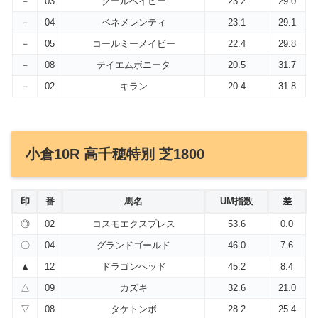
－
03
クールベイビー
23.2
29.0
－
04
ベネメレンティ
23.1
29.1
－
05
コールミーメイビー
22.4
29.8
－
08
テイエムボニータ
20.5
31.7
－
02
キラン
20.4
31.8
小倉10R 高千穂特別 芝1800
印
番
馬名
UM指数
差
◎
02
コスモエクスプレス
53.6
0.0
〇
04
グランドゴールド
46.0
7.6
▲
12
ドラゴンヘッド
45.2
8.4
△
09
カズキ
32.6
21.0
▽
08
タケトンボ
28.2
25.4