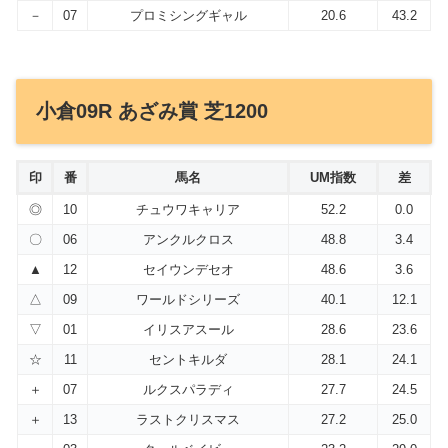
－
07
プロミシングギャル
20.6
43.2
小倉09R あざみ賞 芝1200
印
番
馬名
UM指数
差
◎
10
チュウワキャリア
52.2
0.0
〇
06
アンクルクロス
48.8
3.4
▲
12
セイウンデセオ
48.6
3.6
△
09
ワールドシリーズ
40.1
12.1
▽
01
イリスアスール
28.6
23.6
☆
11
セントキルダ
28.1
24.1
＋
07
ルクスパラディ
27.7
24.5
＋
13
ラストクリスマス
27.2
25.0