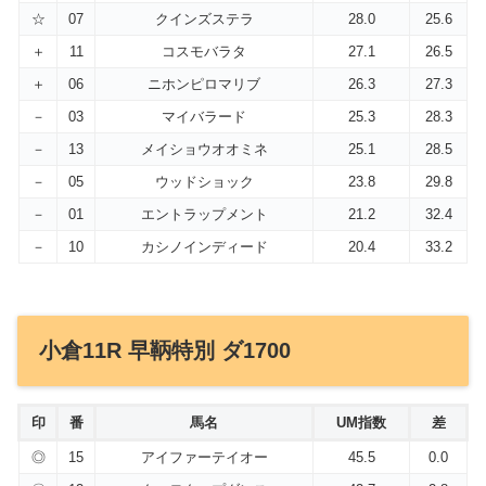
☆
07
クインズステラ
28.0
25.6
＋
11
コスモバラタ
27.1
26.5
＋
06
ニホンピロマリブ
26.3
27.3
－
03
マイバラード
25.3
28.3
－
13
メイショウオオミネ
25.1
28.5
－
05
ウッドショック
23.8
29.8
－
01
エントラップメント
21.2
32.4
－
10
カシノインディード
20.4
33.2
小倉11R 早鞆特別 ダ1700
印
番
馬名
UM指数
差
◎
15
アイファーテイオー
45.5
0.0