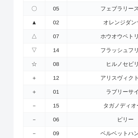
〇
05
フェブラリー
▲
02
オレンジダン
△
07
ホウオウペト
▽
14
フラッシュフ
☆
08
ヒルノセビ
＋
12
アリスヴィク
＋
01
ラブリーサ
－
15
タガノディオ
－
06
ピリー
－
09
ベルベットハ