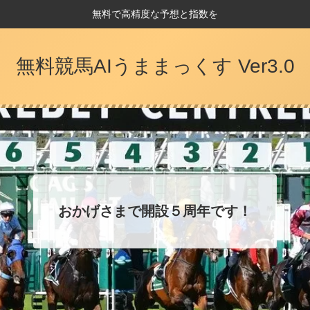
無料で高精度な予想と指数を
無料競馬AIうままっくす Ver3.0
おかげさまで開設５周年です！