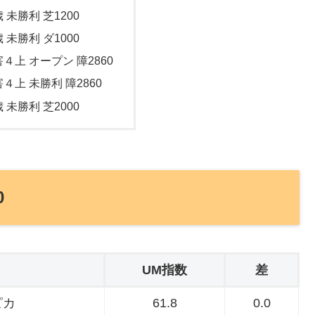
 未勝利 芝1200
 未勝利 ダ1000
害４上 オープン 障2860
害４上 未勝利 障2860
 未勝利 芝2000
0
UM指数
差
ピカ
61.8
0.0