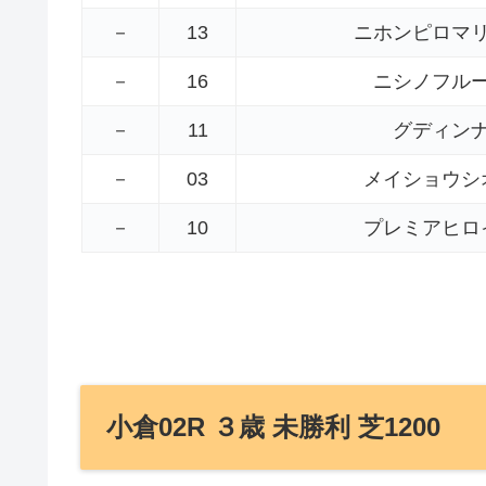
－
13
ニホンピロマ
－
16
ニシノフル
－
11
グディン
－
03
メイショウシ
－
10
プレミアヒロ
小倉02R ３歳 未勝利 芝1200