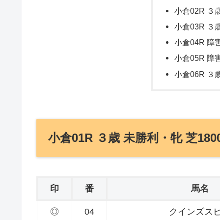
小倉02R ３歳
小倉03R ３歳
小倉04R 障
小倉05R 障
小倉06R ３歳
小倉01R ３歳 未勝利・牝 芝180
印
番
馬名
◎
04
クインズス