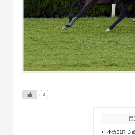
0
目
小倉01R ３