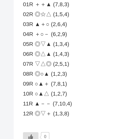
01R ＋＋▲ (7,8,3)
02R ◎☆△ (1,5,4)
03R ▲＋○ (2,6,4)
04R ＋○－ (6,2,9)
05R ◎▽▲ (1,3,4)
06R ◎△▲ (1,4,3)
07R ▽△◎ (2,5,1)
08R ◎○▲ (1,2,3)
09R ○▲＋ (7,8,1)
10R ○▲△ (1,2,7)
11R ▲－－ (7,10,4)
12R ◎▽＋ (1,3,8)
0