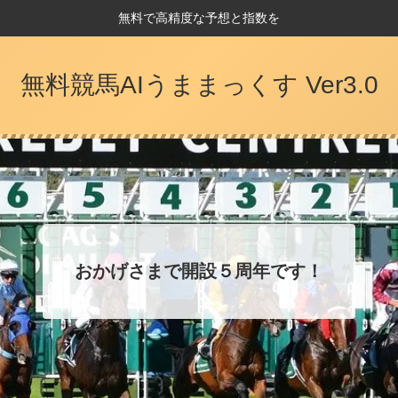
無料で高精度な予想と指数を
無料競馬AIうままっくす Ver3.0
おかげさまで開設５周年です！