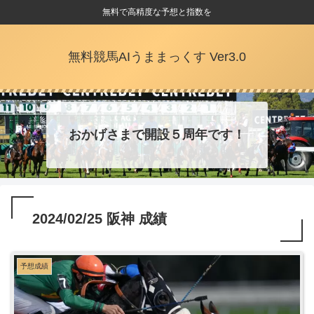
無料で高精度な予想と指数を
無料競馬AIうままっくす Ver3.0
おかげさまで開設５周年です！
2024/02/25 阪神 成績
予想成績