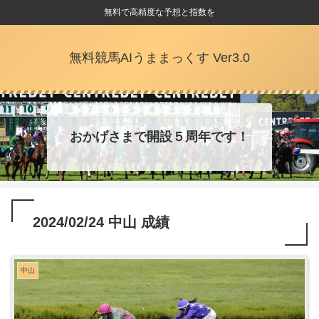
無料で高精度な予想と指数を
無料競馬AIうままっくす Ver3.0
おかげさまで開設５周年です！
2024/02/24 中山 成績
中山