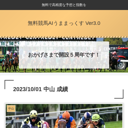
無料で高精度な予想と指数を
無料競馬AIうままっくす Ver3.0
おかげさまで開設５周年です！
2023/10/01 中山 成績
中山