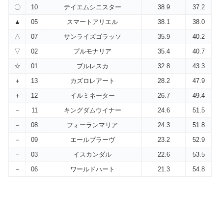
〇
10
テイエムシニスター
38.9
37.2
▲
05
スマートアリエル
38.1
38.0
△
07
サンライズゴラッソ
35.9
40.2
▽
02
プルモナリア
35.4
40.7
☆
01
ブルレスカ
32.8
43.3
＋
13
カズロレアート
28.2
47.9
＋
12
イルミネーター
26.7
49.4
－
11
キングダムウイナー
24.6
51.5
－
08
フォーランマリア
24.3
51.8
－
09
エールブラーヴ
23.2
52.9
－
03
イスカンダル
22.6
53.5
－
06
ワールドハート
21.3
54.8