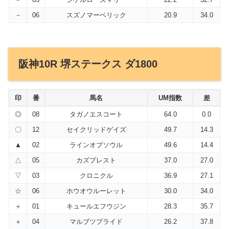
－
06
スズノマーベリック
20.9
34.0
阪神10R 堺ステークス ダ1800
印
番
馬名
UM指数
差
◎
08
タガノエスコート
64.0
0.0
〇
12
セイクリッドゲイズ
49.7
14.3
▲
02
ラインオブソウル
49.6
14.4
△
05
カズプレスト
37.0
27.0
▽
03
クロニクル
36.9
27.1
☆
06
ホウオウルーレット
30.0
34.0
＋
01
キュールエフウジン
28.3
35.7
＋
04
マルブツプライド
26.2
37.8