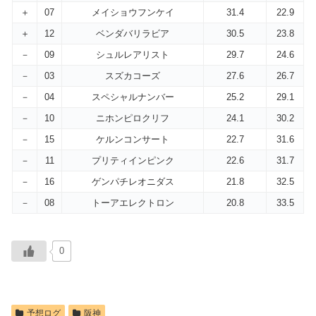
＋
07
メイショウフンケイ
31.4
22.9
＋
12
ベンダバリラビア
30.5
23.8
－
09
シュルレアリスト
29.7
24.6
－
03
スズカコーズ
27.6
26.7
－
04
スペシャルナンバー
25.2
29.1
－
10
ニホンピロクリフ
24.1
30.2
－
15
ケルンコンサート
22.7
31.6
－
11
プリティインピンク
22.6
31.7
－
16
ゲンパチレオニダス
21.8
32.5
－
08
トーアエレクトロン
20.8
33.5
0
予想ログ
阪神