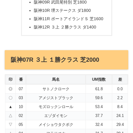
阪神09R 武田尾特別 芝1800
阪神10R 堺ステークス ダ1800
阪神11R ポートアイランドＳ 芝1600
阪神12R ３上 ２勝クラス ダ1400
阪神07R ３上 １勝クラス 芝2000
印
番
馬名
UM指数
差
◎
07
サトノクローク
61.8
0.0
〇
03
アメジストブラック
59.6
2.2
▲
10
モズロックンロール
53.4
8.4
△
02
エゾダイモン
37.7
24.1
▽
05
メイショウタクボク
32.4
29.4