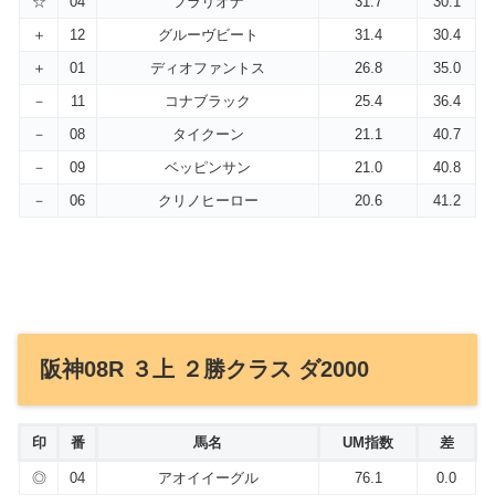
☆
04
フラリオナ
31.7
30.1
＋
12
グルーヴビート
31.4
30.4
＋
01
ディオファントス
26.8
35.0
－
11
コナブラック
25.4
36.4
－
08
タイクーン
21.1
40.7
－
09
ベッピンサン
21.0
40.8
－
06
クリノヒーロー
20.6
41.2
阪神08R ３上 ２勝クラス ダ2000
印
番
馬名
UM指数
差
◎
04
アオイイーグル
76.1
0.0