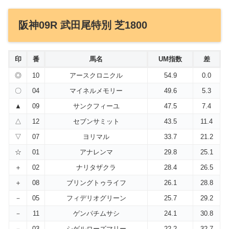
阪神09R 武田尾特別 芝1800
印
番
馬名
UM指数
差
◎
10
アースクロニクル
54.9
0.0
〇
04
マイネルメモリー
49.6
5.3
▲
09
サンクフィーユ
47.5
7.4
△
12
セブンサミット
43.5
11.4
▽
07
ヨリマル
33.7
21.2
☆
01
アナレンマ
29.8
25.1
＋
02
ナリタザクラ
28.4
26.5
＋
08
ブリングトゥライフ
26.1
28.8
－
05
フィデリオグリーン
25.7
29.2
－
11
ゲンパチムサシ
24.1
30.8
－
03
シゲルローズマリー
22.2
32.7