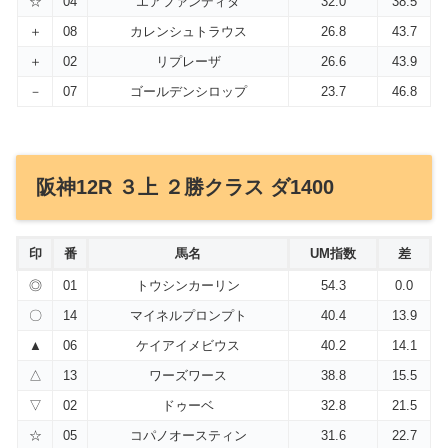
☆
04
エアファンディタ
32.0
38.5
＋
08
カレンシュトラウス
26.8
43.7
＋
02
リプレーザ
26.6
43.9
－
07
ゴールデンシロップ
23.7
46.8
阪神12R ３上 ２勝クラス ダ1400
印
番
馬名
UM指数
差
◎
01
トウシンカーリン
54.3
0.0
〇
14
マイネルプロンプト
40.4
13.9
▲
06
ケイアイメビウス
40.2
14.1
△
13
ワーズワース
38.8
15.5
▽
02
ドゥーベ
32.8
21.5
☆
05
コパノオースティン
31.6
22.7