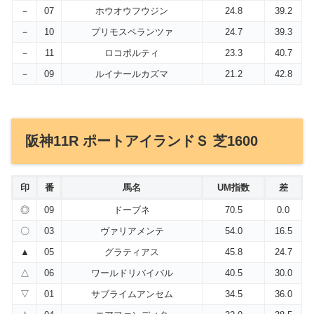
－
07
ホウオウフウジン
24.8
39.2
－
10
プリモスペランツァ
24.7
39.3
－
11
ロコポルティ
23.3
40.7
－
09
ルイナールカズマ
21.2
42.8
阪神11R ポートアイランドＳ 芝1600
印
番
馬名
UM指数
差
◎
09
ドーブネ
70.5
0.0
〇
03
ヴァリアメンテ
54.0
16.5
▲
05
グラティアス
45.8
24.7
△
06
ワールドリバイバル
40.5
30.0
▽
01
サブライムアンセム
34.5
36.0