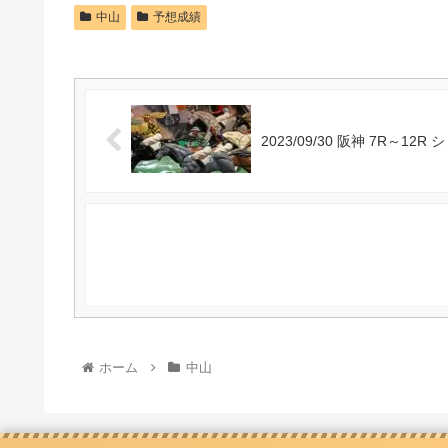
中山
予想成績
2023/09/30 阪神 7R～1
ホーム
中山