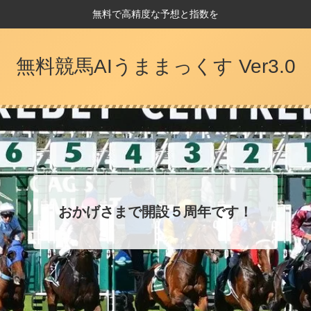
無料で高精度な予想と指数を
無料競馬AIうままっくす Ver3.0
おかげさまで開設５周年です！