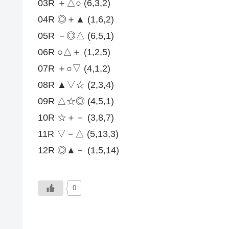
03R ＋△○ (6,3,2)
04R ◎＋▲ (1,6,2)
05R －◎△ (6,5,1)
06R ○△＋ (1,2,5)
07R ＋○▽ (4,1,2)
08R ▲▽☆ (2,3,4)
09R △☆◎ (4,5,1)
10R ☆＋－ (3,8,7)
11R ▽－△ (5,13,3)
12R ◎▲－ (1,5,14)
0