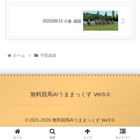
2023/08/13 小倉 成績
ホーム
予想成績
無料競馬AIうままっくす Ver3.0
© 2021-2026 無料競馬AIうままっくす Ver3.0.
ホーム
検索
トップ
サイドバー