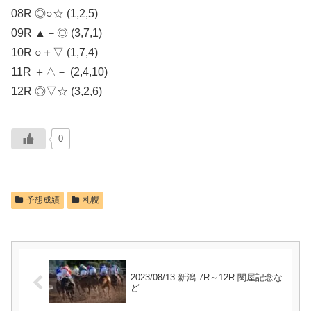
08R ◎○☆ (1,2,5)
09R ▲－◎ (3,7,1)
10R ○＋▽ (1,7,4)
11R ＋△－ (2,4,10)
12R ◎▽☆ (3,2,6)
0
予想成績
札幌
2023/08/13 新潟 7R～12R 関屋記念な
ど