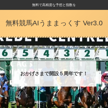
無料で高精度な予想と指数を
無料競馬AIうままっくす Ver3.0
おかげさまで開設５周年です！