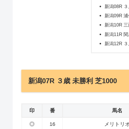
新潟08R ３
新潟09R 浦
新潟10R 三
新潟11R 関
新潟12R ３
新潟07R ３歳 未勝利 芝1000
印
番
馬名
◎
16
メリトリ