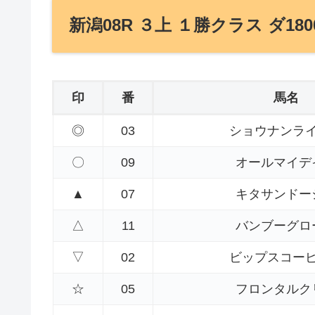
新潟08R ３上 １勝クラス ダ180
印
番
馬名
◎
03
ショウナンラ
〇
09
オールマイデ
▲
07
キタサンドー
△
11
バンブーグロ
▽
02
ビップスコー
☆
05
フロンタルク