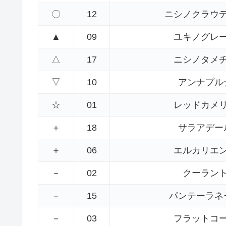
〇
12
ニシノクラウ
▲
09
ユキノグレ
△
17
ニシノタメ
▽
10
アンナプル
☆
01
レッドカメ
＋
18
サラアデー
＋
06
エルカリエ
－
02
クーラン
－
15
パンテーラネ
－
03
フラットコ