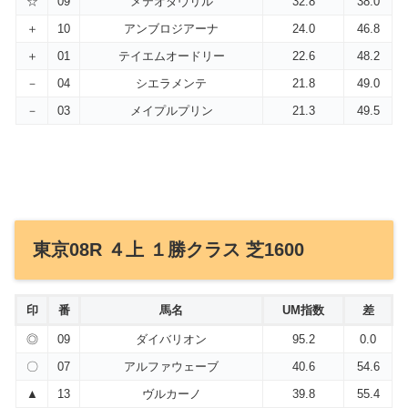
☆
09
メテオダヴリル
32.8
38.0
＋
10
アンブロジアーナ
24.0
46.8
＋
01
テイエムオードリー
22.6
48.2
－
04
シエラメンテ
21.8
49.0
－
03
メイプルプリン
21.3
49.5
東京08R ４上 １勝クラス 芝1600
印
番
馬名
UM指数
差
◎
09
ダイバリオン
95.2
0.0
〇
07
アルファウェーブ
40.6
54.6
▲
13
ヴルカーノ
39.8
55.4