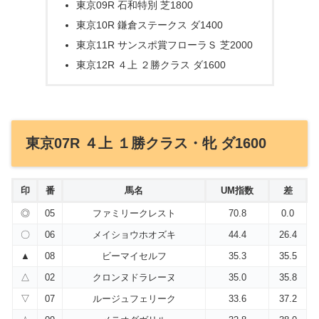
東京09R 石和特別 芝1800
東京10R 鎌倉ステークス ダ1400
東京11R サンスポ賞フローラＳ 芝2000
東京12R ４上 ２勝クラス ダ1600
東京07R ４上 １勝クラス・牝 ダ1600
印
番
馬名
UM指数
差
◎
05
ファミリークレスト
70.8
0.0
〇
06
メイショウホオズキ
44.4
26.4
▲
08
ビーマイセルフ
35.3
35.5
△
02
クロンヌドラレーヌ
35.0
35.8
▽
07
ルージュフェリーク
33.6
37.2