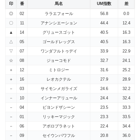
印
番
馬名
UM指数
差
◎
02
ララエフォール
56.8
0.0
〇
11
アナンシエーション
44.4
12.4
▲
14
グリュースゴット
40.5
16.3
△
05
ゴールドレッグス
40.5
16.3
▽
07
ワンダフルトゥデイ
33.9
22.9
☆
08
ジョーコモド
32.7
24.1
＋
12
ミトロジー
31.6
25.2
＋
16
レオカクテル
27.9
28.9
－
03
サイモンメガライズ
24.6
32.2
－
10
インナーアリュール
24.4
32.4
－
04
ビヨンドザシーン
23.5
33.3
－
01
リッキーマジック
23.3
33.5
－
06
アポロプラネット
22.4
34.4
－
09
セイウンパワフル
20.8
36.0