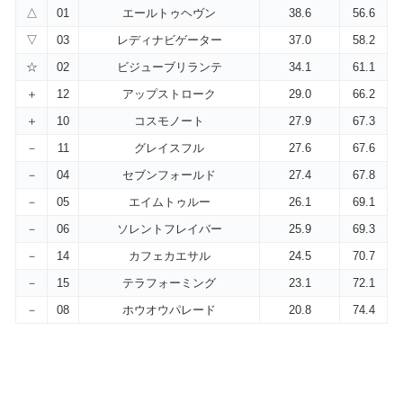
△
01
エールトゥヘヴン
38.6
56.6
▽
03
レディナビゲーター
37.0
58.2
☆
02
ビジューブリランテ
34.1
61.1
＋
12
アップストローク
29.0
66.2
＋
10
コスモノート
27.9
67.3
－
11
グレイスフル
27.6
67.6
－
04
セブンフォールド
27.4
67.8
－
05
エイムトゥルー
26.1
69.1
－
06
ソレントフレイバー
25.9
69.3
－
14
カフェカエサル
24.5
70.7
－
15
テラフォーミング
23.1
72.1
－
08
ホウオウパレード
20.8
74.4