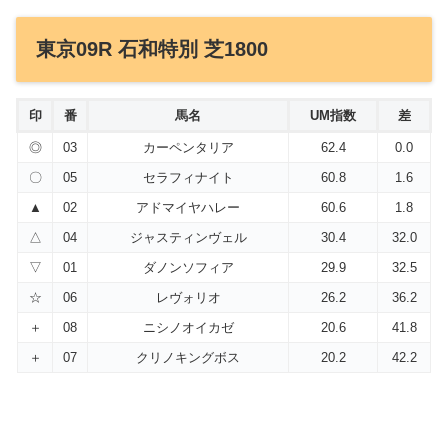
東京09R 石和特別 芝1800
印
番
馬名
UM指数
差
◎
03
カーペンタリア
62.4
0.0
〇
05
セラフィナイト
60.8
1.6
▲
02
アドマイヤハレー
60.6
1.8
△
04
ジャスティンヴェル
30.4
32.0
▽
01
ダノンソフィア
29.9
32.5
☆
06
レヴォリオ
26.2
36.2
＋
08
ニシノオイカゼ
20.6
41.8
＋
07
クリノキングボス
20.2
42.2