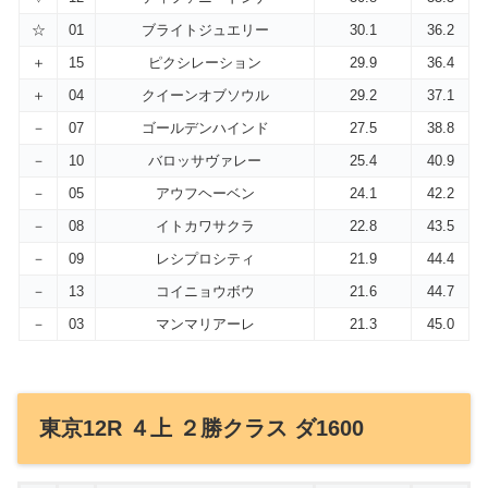
☆
01
ブライトジュエリー
30.1
36.2
＋
15
ピクシレーション
29.9
36.4
＋
04
クイーンオブソウル
29.2
37.1
－
07
ゴールデンハインド
27.5
38.8
－
10
バロッサヴァレー
25.4
40.9
－
05
アウフヘーベン
24.1
42.2
－
08
イトカワサクラ
22.8
43.5
－
09
レシプロシティ
21.9
44.4
－
13
コイニョウボウ
21.6
44.7
－
03
マンマリアーレ
21.3
45.0
東京12R ４上 ２勝クラス ダ1600