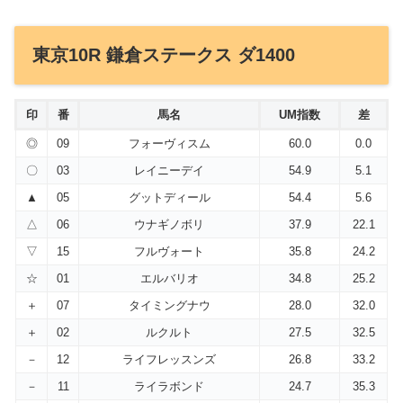
東京10R 鎌倉ステークス ダ1400
印
番
馬名
UM指数
差
◎
09
フォーヴィスム
60.0
0.0
〇
03
レイニーデイ
54.9
5.1
▲
05
グットディール
54.4
5.6
△
06
ウナギノボリ
37.9
22.1
▽
15
フルヴォート
35.8
24.2
☆
01
エルバリオ
34.8
25.2
＋
07
タイミングナウ
28.0
32.0
＋
02
ルクルト
27.5
32.5
－
12
ライフレッスンズ
26.8
33.2
－
11
ライラボンド
24.7
35.3