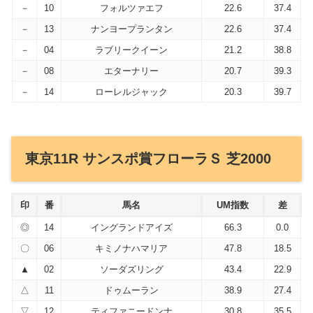
－
10
フォルツァエフ
22.6
37.4
－
13
ナンヨープランタン
22.6
37.4
－
04
ラブリークイーン
21.2
38.8
－
08
エターナリー
20.7
39.3
－
14
ローレルジャック
20.3
39.7
東京11R サンスポ賞フローラＳ 芝2000
印
番
馬名
UM指数
差
◎
14
イングランドアイズ
66.3
0.0
〇
06
キミノナハマリア
47.8
18.5
▲
02
ソーダズリング
43.4
22.9
△
11
ドゥムーラン
38.9
27.4
▽
12
ティファニードンナ
30.8
35.5