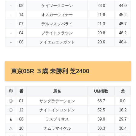
－
08
ケイツークローン
23.0
44.0
－
14
オスカーウィナー
21.8
45.2
－
07
デルマスソバライ
21.3
45.7
－
04
ブライトクラウン
20.8
46.2
－
06
テイエムエレガント
20.6
46.4
東京05R ３歳 未勝利 芝2400
印
番
馬名
UM指数
差
◎
01
サングラデーション
68.7
0.0
〇
12
ナイトインロンドン
52.5
16.2
▲
08
ラスブリサス
39.0
29.7
△
10
ナムラマイケル
38.3
30.4