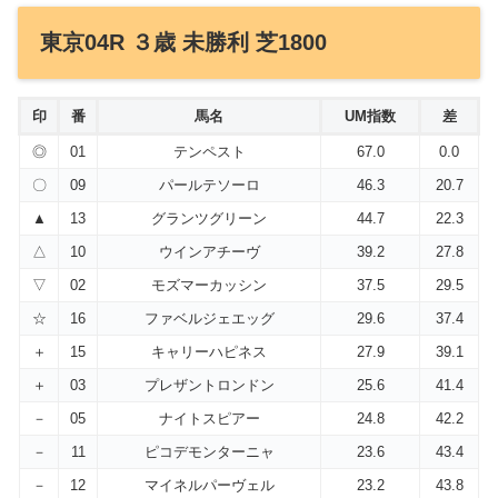
東京04R ３歳 未勝利 芝1800
印
番
馬名
UM指数
差
◎
01
テンペスト
67.0
0.0
〇
09
パールテソーロ
46.3
20.7
▲
13
グランツグリーン
44.7
22.3
△
10
ウインアチーヴ
39.2
27.8
▽
02
モズマーカッシン
37.5
29.5
☆
16
ファベルジェエッグ
29.6
37.4
＋
15
キャリーハピネス
27.9
39.1
＋
03
プレザントロンドン
25.6
41.4
－
05
ナイトスピアー
24.8
42.2
－
11
ピコデモンターニャ
23.6
43.4
－
12
マイネルパーヴェル
23.2
43.8