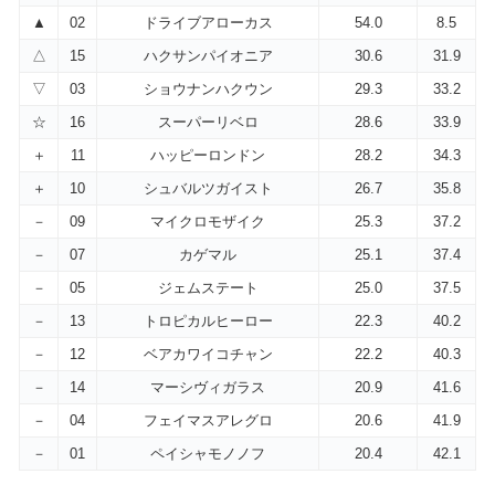
▲
02
ドライブアローカス
54.0
8.5
△
15
ハクサンパイオニア
30.6
31.9
▽
03
ショウナンハクウン
29.3
33.2
☆
16
スーパーリベロ
28.6
33.9
＋
11
ハッピーロンドン
28.2
34.3
＋
10
シュバルツガイスト
26.7
35.8
－
09
マイクロモザイク
25.3
37.2
－
07
カゲマル
25.1
37.4
－
05
ジェムステート
25.0
37.5
－
13
トロピカルヒーロー
22.3
40.2
－
12
ベアカワイコチャン
22.2
40.3
－
14
マーシヴィガラス
20.9
41.6
－
04
フェイマスアレグロ
20.6
41.9
－
01
ペイシャモノノフ
20.4
42.1