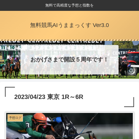
無料で高精度な予想と指数を
無料競馬AIうままっくす Ver3.0
おかげさまで開設５周年です！
2023/04/23 東京 1R～6R
予想ログ