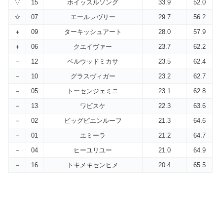
▽
15
ホイッスルソング
33.9
52.0
☆
07
エールレヴリー
29.7
56.2
＋
09
ターキッシュアート
28.0
57.9
＋
06
クエイヴァー
23.7
62.2
－
12
ベルウッドミカサ
23.5
62.4
－
10
グラスヴィガー
23.2
62.7
－
05
トーセンジェミニ
23.1
62.8
－
13
ワビスケ
22.3
63.6
－
02
ビッグピエンルーフ
21.3
64.6
－
01
エミーラ
21.2
64.7
－
04
ヒーユリユー
21.0
64.9
－
16
トキメキセンヒメ
20.4
65.5