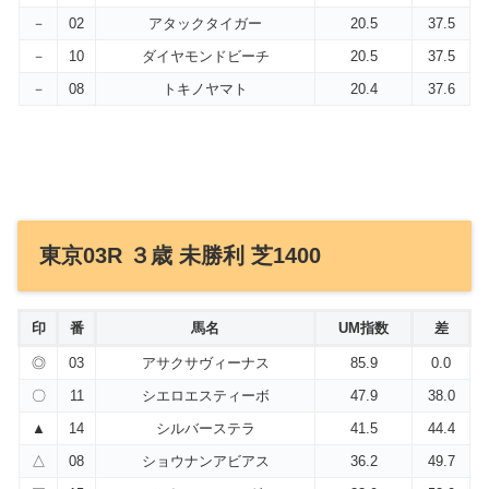
－
02
アタックタイガー
20.5
37.5
－
10
ダイヤモンドビーチ
20.5
37.5
－
08
トキノヤマト
20.4
37.6
東京03R ３歳 未勝利 芝1400
印
番
馬名
UM指数
差
◎
03
アサクサヴィーナス
85.9
0.0
〇
11
シエロエスティーボ
47.9
38.0
▲
14
シルバーステラ
41.5
44.4
△
08
ショウナンアビアス
36.2
49.7