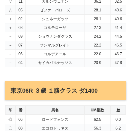
▽
11
カルンウェナン
36.2
32.5
☆
05
ゼファーバローズ
28.1
40.6
＋
02
シュネーガッツ
28.1
40.6
＋
03
コルテローザ
27.3
41.4
－
09
ショウナンダグラス
24.2
44.5
－
07
サンマルグレイト
22.2
46.5
－
06
コルデアニル
22.0
46.7
－
04
セイカパルナッソス
20.9
47.8
東京06R ３歳 １勝クラス ダ1400
印
番
馬名
UM指数
差
◎
06
ロードフォンス
62.5
0.0
〇
08
エコロドゥネス
56.3
6.2