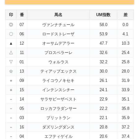
印
番
馬名
UM指数
差
◎
07
ヴァンナチュール
58.0
0.0
〇
06
ロードストレーザ
53.9
4.1
▲
12
オーサムデアラー
47.7
10.3
△
11
プロスペラーレ
32.6
25.4
▽
01
ウォルラス
32.2
25.8
☆
13
ティアップエックス
30.0
28.0
＋
09
ライコウノキセキ
26.1
31.9
＋
15
インテンスシチー
24.1
33.9
－
14
サラサビーザベスト
22.9
35.1
－
05
ロッカフラダンサー
22.2
35.8
－
03
ブリットラン
22.1
35.9
－
16
ダズリングダンス
20.8
37.2
－
04
エフティゲイル
20.6
37.4