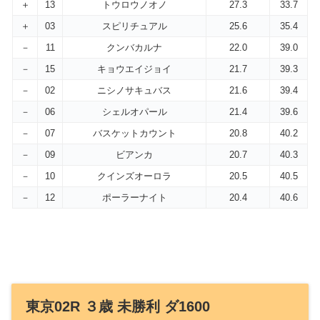
＋
13
トウロウノオノ
27.3
33.7
＋
03
スピリチュアル
25.6
35.4
－
11
クンバカルナ
22.0
39.0
－
15
キョウエイジョイ
21.7
39.3
－
02
ニシノサキュバス
21.6
39.4
－
06
シェルオパール
21.4
39.6
－
07
バスケットカウント
20.8
40.2
－
09
ビアンカ
20.7
40.3
－
10
クインズオーロラ
20.5
40.5
－
12
ポーラーナイト
20.4
40.6
東京02R ３歳 未勝利 ダ1600