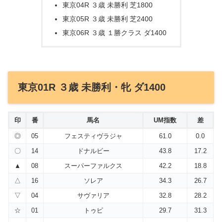
東京04R ３歳 未勝利 芝1800
東京05R ３歳 未勝利 芝2400
東京06R ３歳 １勝クラス ダ1400
東京01R ３歳 未勝利・牝 ダ1400
印
番
馬名
UM指数
差
◎
05
フェスティヴラジャ
61.0
0.0
〇
14
ドナルビー
43.8
17.2
▲
08
スーパーファルクス
42.2
18.8
△
16
ソレア
34.3
26.7
▽
04
サヴァリア
32.8
28.2
☆
01
トゥピ
29.7
31.3