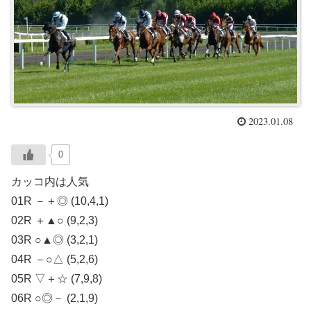
2023.01.08
0
カッコ内は人気
01R －＋◎ (10,4,1)
02R ＋▲○ (9,2,3)
03R ○▲◎ (3,2,1)
04R －○△ (5,2,6)
05R ▽＋☆ (7,9,8)
06R ○◎－ (2,1,9)