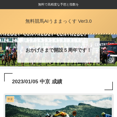
無料で高精度な予想と指数を
無料競馬AIうままっくす Ver3.0
おかげさまで開設５周年です！
2023/01/05 中京 成績
中京