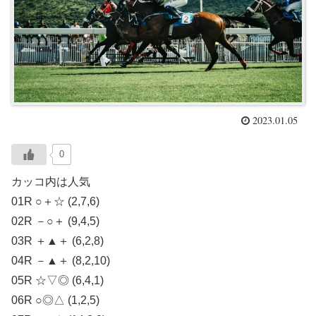
2023.01.05
0
カッコ内は人気
01R ○＋☆ (2,7,6)
02R －○＋ (9,4,5)
03R ＋▲＋ (6,2,8)
04R －▲＋ (8,2,10)
05R ☆▽◎ (6,4,1)
06R ○◎△ (1,2,5)