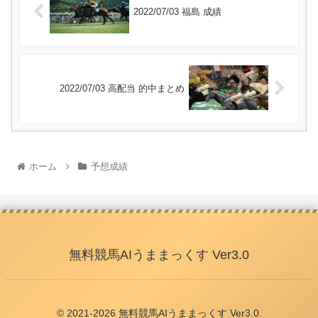
2022/07/03 福島 成績
2022/07/03 高配当 的中まとめ
ホーム
予想成績
無料競馬AIうままっくす Ver3.0
© 2021-2026 無料競馬AIうままっくす Ver3.0.