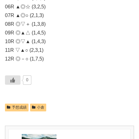
06R ▲◎☆ (3,2,5)
07R ▲◎○ (2,1,3)
08R ◎▽＋ (1,3,8)
09R ◎▲△ (1,4,5)
10R ◎▽▲ (1,4,3)
11R ▽▲○ (2,3,1)
12R ◎－○ (1,7,5)
0
予想成績
小倉