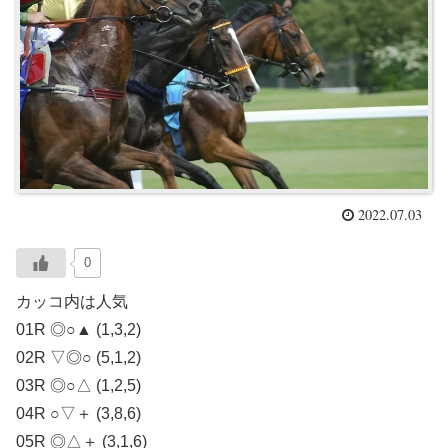
2022.07.03
0
カッコ内は人気
01R ◎○▲ (1,3,2)
02R ▽◎○ (5,1,2)
03R ◎○△ (1,2,5)
04R ○▽＋ (3,8,6)
05R ◎△＋ (3,1,6)