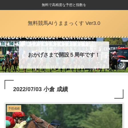
無料で高精度な予想と指数を
無料競馬AIうままっくす Ver3.0
おかげさまで開設５周年です！
2022/07/03 小倉 成績
予想成績