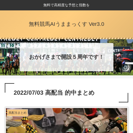
無料で高精度な予想と指数を
無料競馬AIうままっくす Ver3.0
おかげさまで開設５周年です！
2022/07/03 高配当 的中まとめ
高配当まとめ