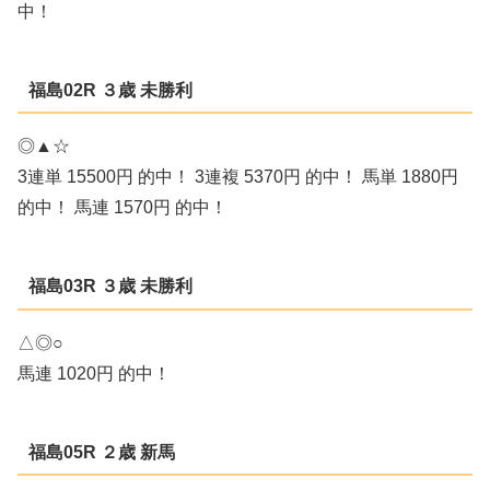
中！
福島02R ３歳 未勝利
◎▲☆
3連単 15500円 的中！ 3連複 5370円 的中！ 馬単 1880円
的中！ 馬連 1570円 的中！
福島03R ３歳 未勝利
△◎○
馬連 1020円 的中！
福島05R ２歳 新馬