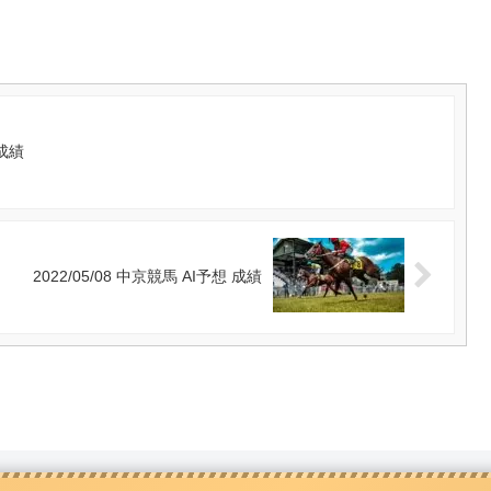
 成績
2022/05/08 中京競馬 AI予想 成績