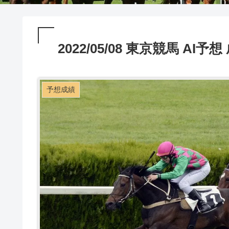
2022/05/08 東京競馬 AI予想
予想成績