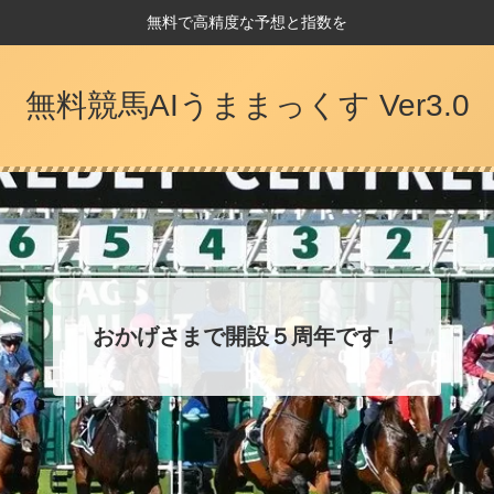
無料で高精度な予想と指数を
無料競馬AIうままっくす Ver3.0
おかげさまで開設５周年です！