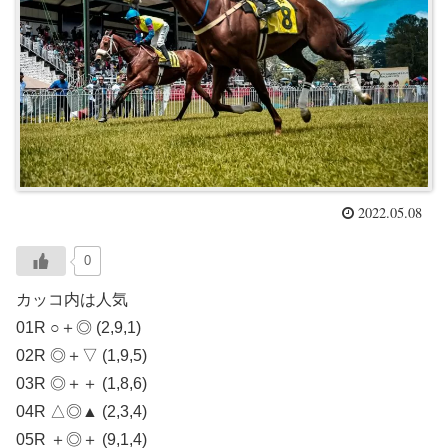
2022.05.08
0
カッコ内は人気
01R ○＋◎ (2,9,1)
02R ◎＋▽ (1,9,5)
03R ◎＋＋ (1,8,6)
04R △◎▲ (2,3,4)
05R ＋◎＋ (9,1,4)