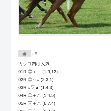
0
カッコ内は人気
01R ◎＋＋ (1,9,12)
02R ◎△○ (2,3,1)
03R ○▽▲ (1,4,3)
04R ◎＋△ (1,4,5)
05R ▽＋△ (6,7,4)