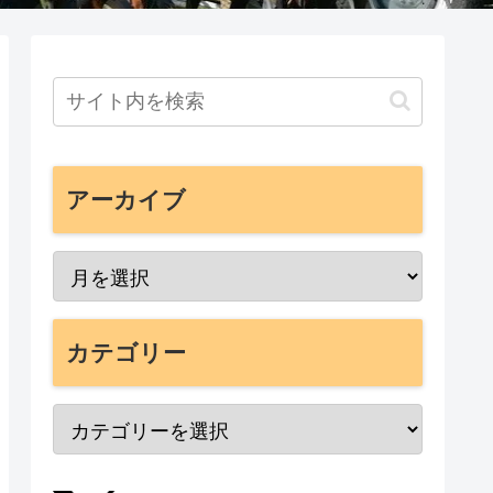
アーカイブ
カテゴリー