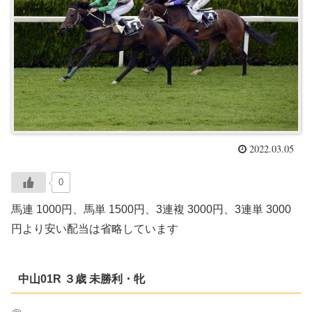
2022.03.05
0
馬連 1000円、馬単 1500円、3連複 3000円、3連単 3000
円より安い配当は省略しています
中山01R ３歳 未勝利・牝