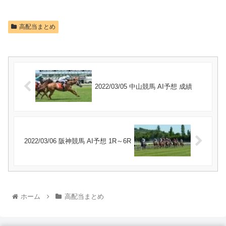
高配当まとめ
2022/03/05 中山競馬 AI予想 成績
2022/03/06 阪神競馬 AI予想 1R～6R
ホーム
高配当まとめ