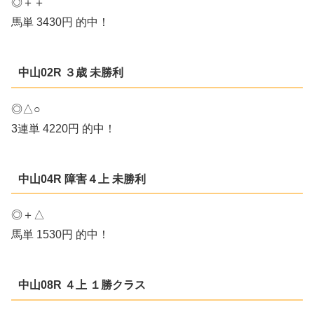
◎＋＋
馬単 3430円 的中！
中山02R ３歳 未勝利
◎△○
3連単 4220円 的中！
中山04R 障害４上 未勝利
◎＋△
馬単 1530円 的中！
中山08R ４上 １勝クラス