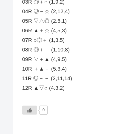
03R ◎＋○ (1,9,2)
04R ◎－☆ (2,12,4)
05R ▽△◎ (2,6,1)
06R ▲＋☆ (4,5,3)
07R ○◎＋ (1,3,5)
08R ◎＋＋ (1,10,8)
09R ▽＋▲ (4,9,5)
10R ＋▲－ (5,3,4)
11R ◎－－ (2,11,14)
12R ▲▽○ (4,3,2)
0