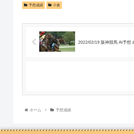
予想成績
小倉
2022/02/19 阪神競馬 AI予想
ホーム
予想成績