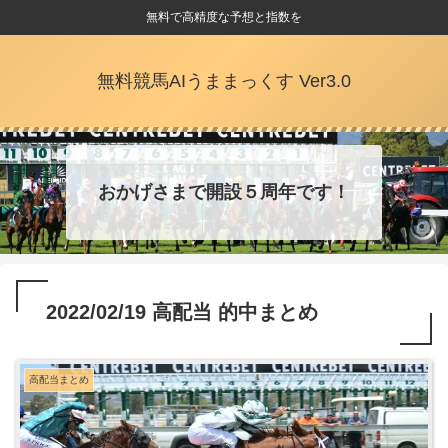
無料で高精度な予想と指数を
無料競馬AIうままっくす Ver3.0
おかげさまで開設５周年です！
2022/02/19 高配当 的中まとめ
高配当まとめ