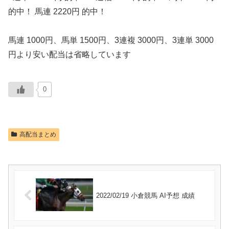
的中！ 馬連 2220円 的中！
馬連 1000円、馬単 1500円、3連複 3000円、3連単 3000
円より安い配当は省略しています
0
高配当まとめ
2022/02/19 小倉競馬 AI予想 成績