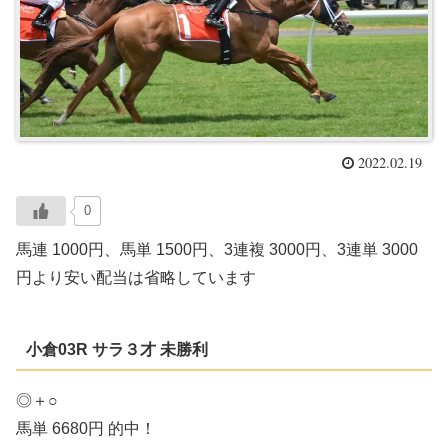
2022.02.19
0
馬連 1000円、馬単 1500円、3連複 3000円、3連単 3000
円より安い配当は省略しています
小倉03R サラ３才 未勝利
◎＋○
馬単 6680円 的中！