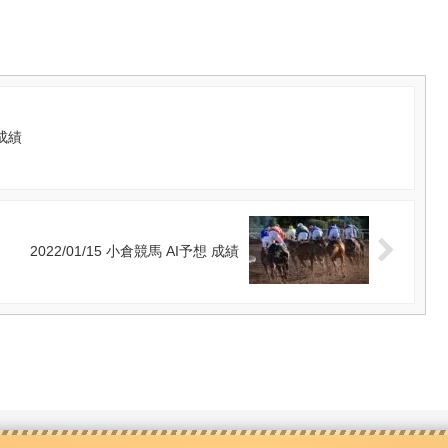
 成績
2022/01/15 小倉競馬 AI予想 成績