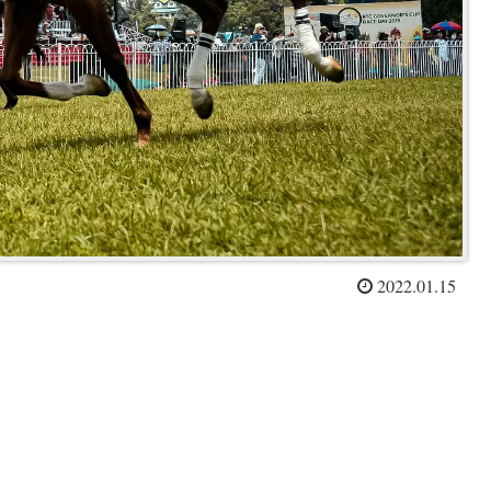
2022.01.15