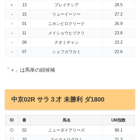
＋
13
プレイテシア
28.5
－
15
リューイーソー
27.2
－
01
ニホンピロクリーク
26.9
－
11
メイショウヒヅクリ
23.8
－
09
ナオミチャン
23.2
－
07
シェフカワカミ
22.6
「＋」は馬単の紐候補
中京02R サラ３才 未勝利 ダ1800
印
番
馬名
UM指数
◎
02
ニューダイアリーズ
90.1
〇
10
スペクトログラム
71.3