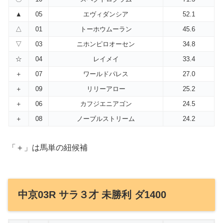
▲
05
エヴィダンシア
52.1
△
01
トーホウムーラン
45.6
▽
03
ニホンピロオーセン
34.8
☆
04
レイメイ
33.4
＋
07
ワールドパレス
27.0
＋
09
リリーアロー
25.2
＋
06
カフジエニアゴン
24.5
＋
08
ノーブルストリーム
24.2
「＋」は馬単の紐候補
中京03R サラ３才 未勝利 ダ1400