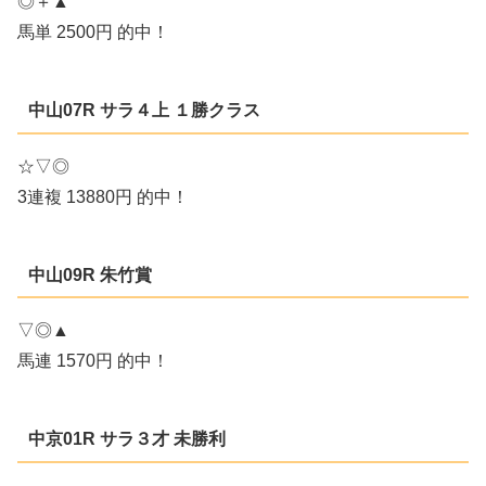
◎＋▲
馬単 2500円 的中！
中山07R サラ４上 １勝クラス
☆▽◎
3連複 13880円 的中！
中山09R 朱竹賞
▽◎▲
馬連 1570円 的中！
中京01R サラ３才 未勝利