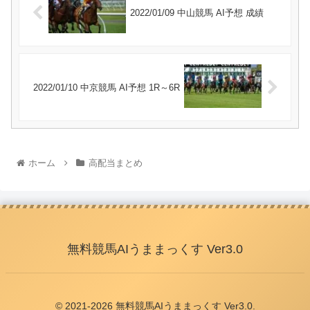
2022/01/09 中山競馬 AI予想 成績
2022/01/10 中京競馬 AI予想 1R～6R
ホーム
高配当まとめ
無料競馬AIうままっくす Ver3.0
© 2021-2026 無料競馬AIうままっくす Ver3.0.