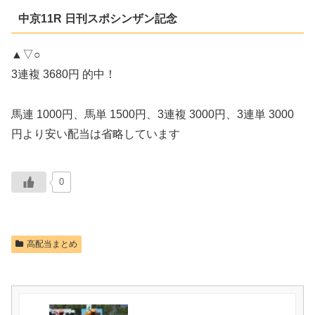
中京11R 日刊スポシンザン記念
▲▽○
3連複 3680円 的中！
馬連 1000円、馬単 1500円、3連複 3000円、3連単 3000
円より安い配当は省略しています
0
高配当まとめ