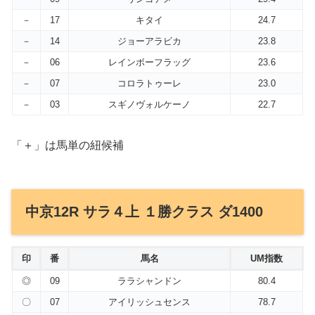
－
17
キタイ
24.7
－
14
ジョーアラビカ
23.8
－
06
レインボーフラッグ
23.6
－
07
コロラトゥーレ
23.0
－
03
スギノヴォルケーノ
22.7
「＋」は馬単の紐候補
中京12R サラ４上 １勝クラス ダ1400
印
番
馬名
UM指数
◎
09
ララシャンドン
80.4
〇
07
アイリッシュセンス
78.7