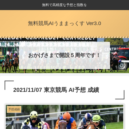
無料で高精度な予想と指数を
無料競馬AIうままっくす Ver3.0
おかげさまで開設５周年です！
2021/11/07 東京競馬 AI予想 成績
予想成績