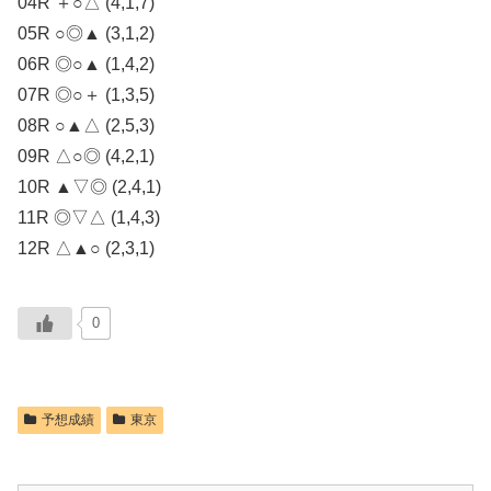
04R ＋○△ (4,1,7)
05R ○◎▲ (3,1,2)
06R ◎○▲ (1,4,2)
07R ◎○＋ (1,3,5)
08R ○▲△ (2,5,3)
09R △○◎ (4,2,1)
10R ▲▽◎ (2,4,1)
11R ◎▽△ (1,4,3)
12R △▲○ (2,3,1)
0
予想成績
東京