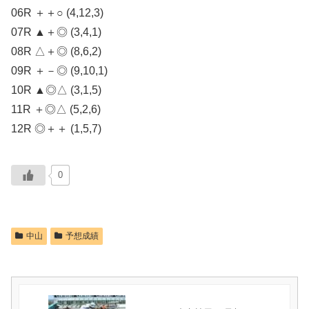
06R ＋＋○ (4,12,3)
07R ▲＋◎ (3,4,1)
08R △＋◎ (8,6,2)
09R ＋－◎ (9,10,1)
10R ▲◎△ (3,1,5)
11R ＋◎△ (5,2,6)
12R ◎＋＋ (1,5,7)
0
中山
予想成績